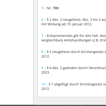
5
↑
Nr.
700
.
6
↑
§ 2 Abs. 2 neugefasst, Abs. 3 bis 5 a
mit Wirkung ab 19. Januar 2012.
7
↑
Entsprechendes gilt für den Fall, da
vergleichbare Amtshandlungen (z.B. Er
8
↑
§ 5 neugefasst durch Kirchengesetz v
2012.
9
↑
§ 6 Abs. 2 geändert durch Verordnun
2023.
10
↑
§ 7 abgefügt durch Kirchengesetz vo
2012.