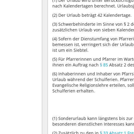
(1)
Der Urlaub wird unter Berücksichtigu
nach Kalendertagen berechnet. Urlaubsj
(2)
Der Urlaub beträgt 42 Kalendertage.
(3)
Schwerbehinderte im Sinne von § 2 d
zusätzlichen Urlaub von sieben Kalende
(4)
Sofern der Dienstumfang von Pfarrer
bemessen ist, verringert sich der Urla
ist um ein Siebtel.
(5)
Für Pfarrerinnen und Pfarrer im War
ihnen ein Auftrag nach
§ 85
Absatz 2 des
(6)
Inhaberinnen und Inhaber von Pfarrst
Urlaub während der Schulferien. Pfarrer
Evangelische Religionslehre erteilen, s
Schulferien erhalten.
(1)
Sonderurlaub kann längstens bis zur 
besonderen dienstlichen Interesses kan
(2)
Zusätzlich zu den in
§ 33 Absatz 1 F