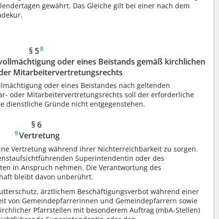
lendertagen gewährt. Das Gleiche gilt bei einer nach dem
adekur.
8
§ 5
ollmächtigung oder eines Beistands gemäß kirchlichen
oder Mitarbeitervertretungsrechts
llmächtigung oder eines Beistandes nach geltenden
r- oder Mitarbeitervertretungsrechts soll der erforderliche
 dienstliche Gründe nicht entgegenstehen.
§ 6
9
Vertretung
ine Vertretung während ihrer Nichterreichbarkeit zu sorgen.
ienstaufsichtführenden Superintendentin oder des
ten in Anspruch nehmen. Die Verantwortung des
haft bleibt davon unberührt.
Mutterschutz, ärztlichem Beschäftigungsverbot während einer
ezeit von Gemeindepfarrerinnen und Gemeindepfarrern sowie
rchlicher Pfarrstellen mit besonderem Auftrag (mbA-Stellen)