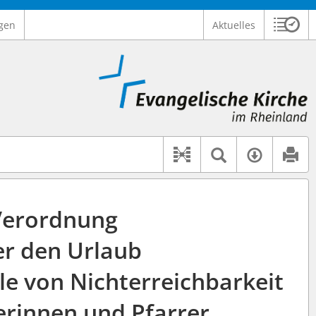
gen
Aktuelles
Sitzu
Logo Ev. Kirche im Rheinland
 findet auch: "Pfarrerinitiative" oder "Pfarrerausschuss".
serer Hilfe.
Textsuche 
Verfüg
Dokument-Beziehu
Verordnung
r den Urlaub
le von Nichterreichbarkeit
erinnen und Pfarrer