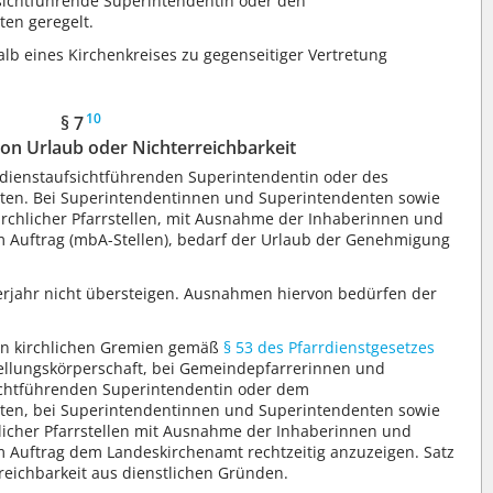
fsichtführende Superintendentin oder den
en geregelt.
lb eines Kirchenkreises zu gegenseitiger Vertretung
10
§ 7
n Urlaub oder Nichterreichbarkeit
dienstaufsichtführenden Superintendentin oder des
ten. Bei Superintendentinnen und Superintendenten sowie
rchlicher Pfarrstellen, mit Ausnahme der Inhaberinnen und
m Auftrag (mbA-Stellen), bedarf der Urlaub der Genehmigung
erjahr nicht übersteigen. Ausnahmen hiervon bedürfen der
 in kirchlichen Gremien gemäß
§ 53 des Pfarrdienstgesetzes
ellungskörperschaft, bei Gemeindepfarrerinnen und
ichtführenden Superintendentin oder dem
ten, bei Superintendentinnen und Superintendenten sowie
licher Pfarrstellen mit Ausnahme der Inhaberinnen und
m Auftrag dem Landeskirchenamt rechtzeitig anzuzeigen. Satz
erreichbarkeit aus dienstlichen Gründen.