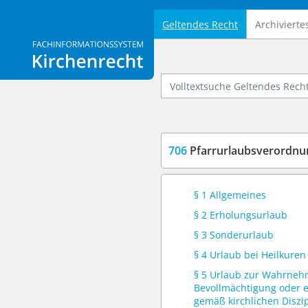
Geltendes Recht
Archivierte
Logo Fachinformationssystem Kirchenrecht
Volltextsuche Geltendes Recht
706
Pfarrurlaubsverordnun
§ 1 Allgemeines
§ 2 Erholungsurlaub
§ 3 Sonderurlaub
§ 4 Urlaub bei Heilkuren
§ 5 Urlaub zur Wahrneh
Bevollmächtigung oder e
gemäß kirchlichen Diszip