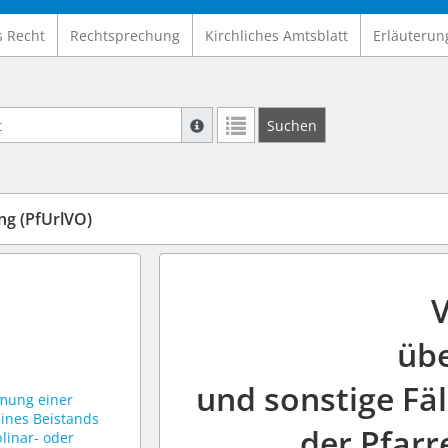
s Recht
Rechtsprechung
Kirchliches Amtsblatt
Erläuterun
Suche mit Platzhalter "*", Bsp. Pfarrer*,
Suchen
Weitere Suchoperatoren finden Sie in un
g (PfUrlVO)
übe
und sonstige Fäl
mung einer
ines Beistands
der Pfarr
linar- oder