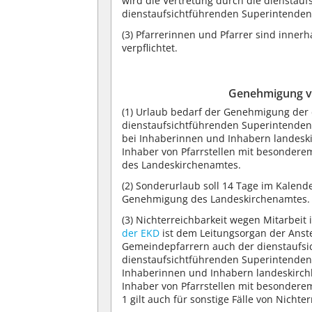
wird die Vertretung durch die dienstau
dienstaufsichtführenden Superintendent
(3)
Pfarrerinnen und Pfarrer sind innerha
verpflichtet.
Genehmigung vo
(1)
Urlaub bedarf der Genehmigung der 
dienstaufsichtführenden Superintenden
bei Inhaberinnen und Inhabern landeski
Inhaber von Pfarrstellen mit besondere
des Landeskirchenamtes.
(2)
Sonderurlaub soll 14 Tage im Kalend
Genehmigung des Landeskirchenamtes.
(3)
Nichterreichbarkeit wegen Mitarbeit
der EKD
ist dem Leitungsorgan der Anst
Gemeindepfarrern auch der dienstaufs
dienstaufsichtführenden Superintenden
Inhaberinnen und Inhabern landeskirch
Inhaber von Pfarrstellen mit besondere
1 gilt auch für sonstige Fälle von Nicht