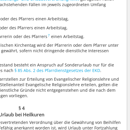
n nachstehenden Fällen im jeweils zugeordneten Umfang
 oder des Pfarrers einen Arbeitstag,
oder des Pfarrers einen Arbeitstag,
7
arrerin oder des Pfarrers
einen Arbeitstag.
schen Kirchentag wird der Pfarrerin oder dem Pfarrer unter
gewährt, sofern nicht dringende dienstliche Interessen
estand besteht ein Anspruch auf Sonderurlaub nur für die
es nach
§ 85 Abs. 2 des Pfarrdienstgesetzes der EKD
.
rrstellen zur Erteilung von Evangelischer Religionslehre und
Stellenanteil Evangelische Religionslehre erteilen, gelten die
dienstliche Gründe nicht entgegenstehen und die nach dem
gen vorliegen.
§ 4
Urlaub bei Heilkuren
zesvertretenden Verordnung über die Gewährung von Beihilfen
lfefähig anerkannt worden ist, wird Urlaub unter Fortzahlung