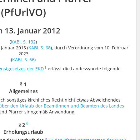
(PfUrlVO)
 13. Januar 2012
(
KABl. S. 132
)
Januar 2015 (
KABl. S. 68
), durch Verordnung vom 10. Februar
2023
(
KABl. S. 66
)
1
ienstgesetzes der EKD
erlässt die Landessynode folgende
§ 1
Allgemeines
ch sonstiges kirchliches Recht nicht etwas Abweichendes
ber den Urlaub der Beamtinnen und Beamten des Landes
 und Pfarrer sinngemäß Anwendung.
4
§ 2
Erholungsurlaub
5