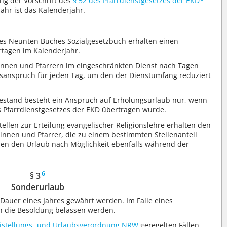
ng der Vorschrift des
§ 52 des Pfarrdienstgesetzes der EKD
ahr ist das Kalenderjahr.
es Neunten Buches Sozialgesetzbuch erhalten einen
rtagen im Kalenderjahr.
innen und Pfarrern im eingeschränkten Dienst nach Tagen
ubsanspruch für jeden Tag, um den der Dienstumfang reduziert
testand besteht ein Anspruch auf Erholungsurlaub nur, wenn
 Pfarrdienstgesetzes der EKD übertragen wurde.
ellen zur Erteilung evangelischer Religionslehre erhalten den
innen und Pfarrer, die zu einem bestimmten Stellenanteil
ollen den Urlaub nach Möglichkeit ebenfalls während der
6
§ 3
Sonderurlaub
Dauer eines Jahres gewährt werden. Im Falle eines
n die Besoldung belassen werden.
reistellungs- und Urlaubsverordnung NRW
geregelten Fällen