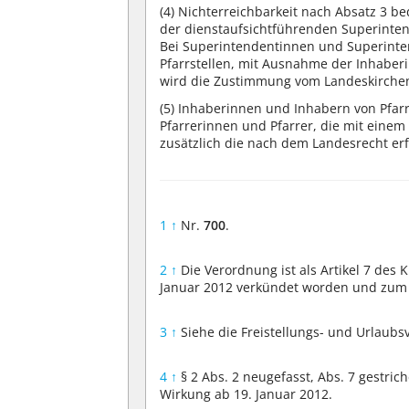
(4)
Nichterreichbarkeit nach Absatz 3 be
der dienstaufsichtführenden Superinte
Bei Superintendentinnen und Superinte
Pfarrstellen, mit Ausnahme der Inhaber
wird die Zustimmung vom Landeskirchen
(5)
Inhaberinnen und Inhabern von Pfarrs
Pfarrerinnen und Pfarrer, die mit einem 
zusätzlich die nach dem Landesrecht e
1
↑
Nr.
700
.
2
↑
Die Verordnung ist als Artikel 7 des
Januar 2012 verkündet worden und zum 1.
3
↑
Siehe die Freistellungs- und Urlau
4
↑
§ 2 Abs. 2 neugefasst, Abs. 7 gestric
Wirkung ab 19. Januar 2012.