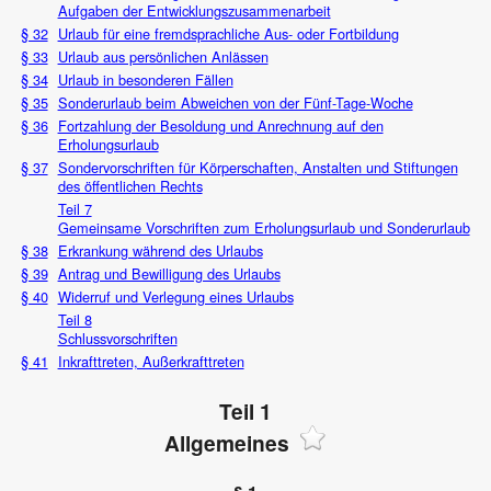
Aufgaben der Entwicklungszusammenarbeit
§ 32
Urlaub für eine fremdsprachliche Aus- oder Fortbildung
§ 33
Urlaub aus persönlichen Anlässen
§ 34
Urlaub in besonderen Fällen
§ 35
Sonderurlaub beim Abweichen von der Fünf-Tage-Woche
§ 36
Fortzahlung der Besoldung und Anrechnung auf den
Erholungsurlaub
§ 37
Sondervorschriften für Körperschaften, Anstalten und Stiftungen
des öffentlichen Rechts
Teil 7
Gemeinsame Vorschriften zum Erholungsurlaub und Sonderurlaub
§ 38
Erkrankung während des Urlaubs
§ 39
Antrag und Bewilligung des Urlaubs
§ 40
Widerruf und Verlegung eines Urlaubs
Teil 8
Schlussvorschriften
§ 41
Inkrafttreten, Außerkrafttreten
Teil 1
Allgemeines