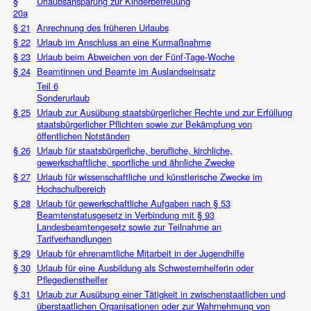
§
Urlaubsansparung zur Kinderbetreuung
20a
§ 21
Anrechnung des früheren Urlaubs
§ 22
Urlaub im Anschluss an eine Kurmaßnahme
§ 23
Urlaub beim Abweichen von der Fünf-Tage-Woche
§ 24
Beamtinnen und Beamte im Auslandseinsatz
Teil 6
Sonderurlaub
§ 25
Urlaub zur Ausübung staatsbürgerlicher Rechte und zur Erfüllung
staatsbürgerlicher Pflichten sowie zur Bekämpfung von
öffentlichen Notständen
§ 26
Urlaub für staatsbürgerliche, berufliche, kirchliche,
gewerkschaftliche, sportliche und ähnliche Zwecke
§ 27
Urlaub für wissenschaftliche und künstlerische Zwecke im
Hochschulbereich
§ 28
Urlaub für gewerkschaftliche Aufgaben nach § 53
Beamtenstatusgesetz in Verbindung mit § 93
Landesbeamtengesetz sowie zur Teilnahme an
Tarifverhandlungen
§ 29
Urlaub für ehrenamtliche Mitarbeit in der Jugendhilfe
§ 30
Urlaub für eine Ausbildung als Schwesternhelferin oder
Pflegediensthelfer
§ 31
Urlaub zur Ausübung einer Tätigkeit in zwischenstaatlichen und
überstaatlichen Organisationen oder zur Wahrnehmung von