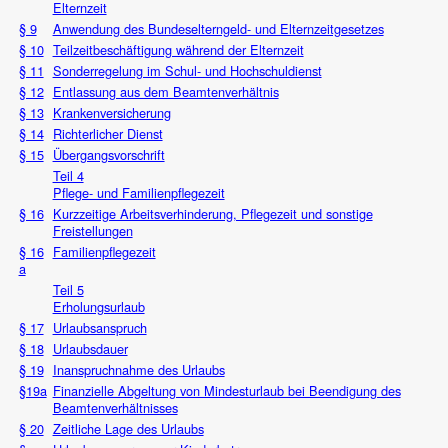
Elternzeit
§ 9
Anwendung des Bundeselterngeld- und Elternzeitgesetzes
§ 10
Teilzeitbeschäftigung während der Elternzeit
§ 11
Sonderregelung im Schul- und Hochschuldienst
§ 12
Entlassung aus dem Beamtenverhältnis
§ 13
Krankenversicherung
§ 14
Richterlicher Dienst
§ 15
Übergangsvorschrift
Teil 4
Pflege- und Familienpflegezeit
§ 16
Kurzzeitige Arbeitsverhinderung, Pflegezeit und sonstige
Freistellungen
§ 16
Familienpflegezeit
a
Teil 5
Erholungsurlaub
§ 17
Urlaubsanspruch
§ 18
Urlaubsdauer
§ 19
Inanspruchnahme des Urlaubs
§19a
Finanzielle Abgeltung von Mindesturlaub bei Beendigung des
Beamtenverhältnisses
§ 20
Zeitliche Lage des Urlaubs