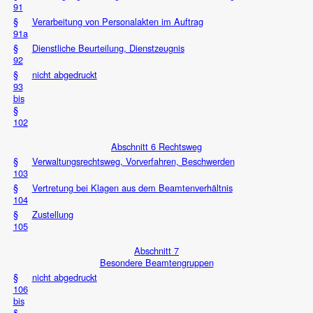
91
§
Verarbeitung von Personalakten im Auftrag
91a
§
Dienstliche Beurteilung, Dienstzeugnis
92
§
nicht abgedruckt
93
bis
§
102
Abschnitt 6 Rechtsweg
§
Verwaltungsrechtsweg, Vorverfahren, Beschwerden
103
§
Vertretung bei Klagen aus dem Beamtenverhältnis
104
§
Zustellung
105
Abschnitt 7
Besondere Beamtengruppen
§
nicht abgedruckt
106
bis
§