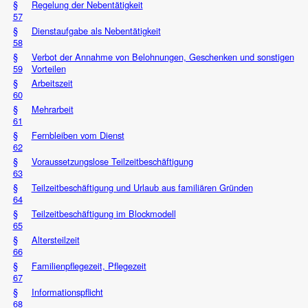
§
Regelung der Nebentätigkeit
57
§
Dienstaufgabe als Nebentätigkeit
58
§
Verbot der Annahme von Belohnungen, Geschenken und sonstigen
59
Vorteilen
§
Arbeitszeit
60
§
Mehrarbeit
61
§
Fernbleiben vom Dienst
62
§
Voraussetzungslose Teilzeitbeschäftigung
63
§
Teilzeitbeschäftigung und Urlaub aus familiären Gründen
64
§
Teilzeitbeschäftigung im Blockmodell
65
§
Altersteilzeit
66
§
Familienpflegezeit, Pflegezeit
67
§
Informationspflicht
68