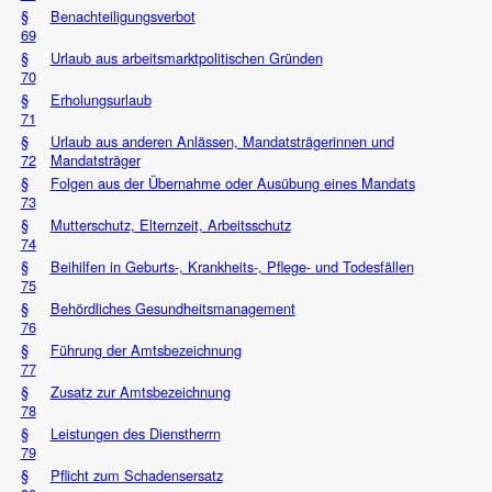
§
Benachteiligungsverbot
69
§
Urlaub aus arbeitsmarktpolitischen Gründen
70
§
Erholungsurlaub
71
§
Urlaub aus anderen Anlässen, Mandatsträgerinnen und
72
Mandatsträger
§
Folgen aus der Übernahme oder Ausübung eines Mandats
73
§
Mutterschutz, Elternzeit, Arbeitsschutz
74
§
Beihilfen in Geburts-, Krankheits-, Pflege- und Todesfällen
75
§
Behördliches Gesundheitsmanagement
76
§
Führung der Amtsbezeichnung
77
§
Zusatz zur Amtsbezeichnung
78
§
Leistungen des Dienstherrn
79
§
Pflicht zum Schadensersatz