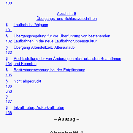
130
Abschnitt 9
Übergangs- und Schlussvorschriften
§
Laufbahnbefähigung
131
§
Übergangsregelung für die Überführung von bestehenden
132
Laufbahnen in die neue Laufbahngruppenstruktur
§
Übergang Altersteilzeit, Altersurlaub
133
§
Rechtsstellung der von Änderungen nicht erfassten Beamtinnen
134
und Beamten
§
Besitzstandswahrung bei der Entpflichtung
135
§
nicht abgedruckt
136
und
§
137
§
Inkrafttreten, Außerkrafttreten
138
– Auszug –
Abschnitt 1