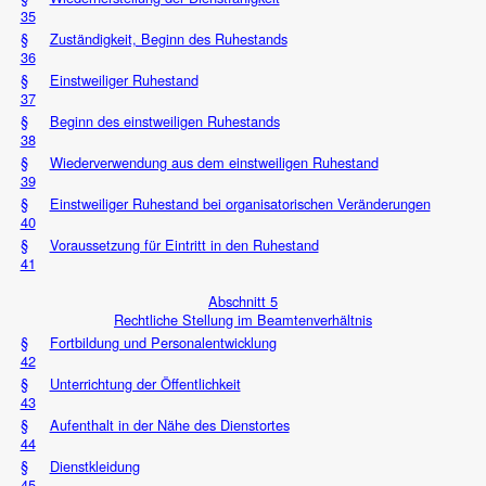
35
§
Zuständigkeit, Beginn des Ruhestands
36
§
Einstweiliger Ruhestand
37
§
Beginn des einstweiligen Ruhestands
38
§
Wiederverwendung aus dem einstweiligen Ruhestand
39
§
Einstweiliger Ruhestand bei organisatorischen Veränderungen
40
§
Voraussetzung für Eintritt in den Ruhestand
41
Abschnitt 5
Rechtliche Stellung im Beamtenverhältnis
§
Fortbildung und Personalentwicklung
42
§
Unterrichtung der Öffentlichkeit
43
§
Aufenthalt in der Nähe des Dienstortes
44
§
Dienstkleidung
45