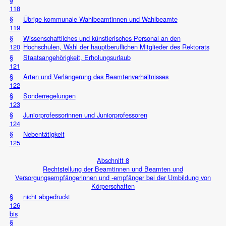
118
§
Übrige kommunale Wahlbeamtinnen und Wahlbeamte
119
§
Wissenschaftliches und künstlerisches Personal an den
120
Hochschulen, Wahl der hauptberuflichen Mitglieder des Rektorats
§
Staatsangehörigkeit, Erholungsurlaub
121
§
Arten und Verlängerung des Beamtenverhältnisses
122
§
Sonderregelungen
123
§
Juniorprofessorinnen und Juniorprofessoren
124
§
Nebentätigkeit
125
Abschnitt 8
Rechtstellung der Beamtinnen und Beamten und
Versorgungsempfängerinnen und -empfänger bei der Umbildung von
Körperschaften
§
nicht abgedruckt
126
bis
§