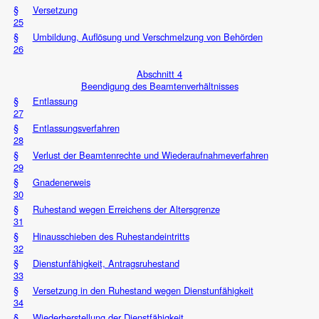
§
Versetzung
25
§
Umbildung, Auflösung und Verschmelzung von Behörden
26
Abschnitt 4
Beendigung des Beamtenverhältnisses
§
Entlassung
27
§
Entlassungsverfahren
28
§
Verlust der Beamtenrechte und Wiederaufnahmeverfahren
29
§
Gnadenerweis
30
§
Ruhestand wegen Erreichens der Altersgrenze
31
§
Hinausschieben des Ruhestandeintritts
32
§
Dienstunfähigkeit, Antragsruhestand
33
§
Versetzung in den Ruhestand wegen Dienstunfähigkeit
34
§
Wiederherstellung der Dienstfähigkeit