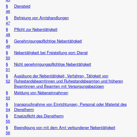
§
Diensteid
46
§
Befreiung von Amtshandlungen
47
§
Pflicht zur Nebentätigkeit
48
§
Genehmigungspflichtige Nebentätigkeit
49
§
Nebentätigkeit bei Freistellung vom Dienst
50
§
Nicht genehmigungspflichtige Nebentätigkeit
51
§
Ausübung der Nebentätigkeit, Verfahren, Tätigkeit von
52
Ruhestandsbeamtinnen und Ruhestandsbeamten und früheren
Beamtinnen und Beamten mit Versorgungsbezügen
§
Meldung von Nebeneinnahmen
53
§
Inanspruchnahme von Einrichtungen, Personal oder Material des
54
Dienstherrn
§
Ersatzpflicht des Dienstherrn
55
§
Beendigung von mit dem Amt verbundener Nebentätigkeit
56