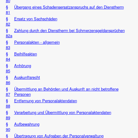
80
§
Übergang eines Schadensersatzanspruchs auf den Dienstherrn
81
§
Ersatz von Sachschäden
82
§
Zahlung durch den Dienstherrn bei Schmerzensgeldansprüchen
82a
§
Personalakten - allgemein
83
§
Beihilfeakten
84
§
Anhörung
85
§
Auskunftsrecht
86
§
Übermittlung an Behörden und Auskunft an nicht betroffene
87
Personen
§
Entfernung von Personalaktendaten
88
§
Verarbeitung und Übermittlung von Personalaktendaten
89
§
Aufbewahrung
90
§
Übertragung von Aufgaben der Personalverwaltung