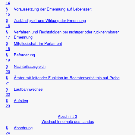
14
§
Voraussetzung der Ernennung auf Lebenszeit
15
§
Zuständigkeit und Wirkung der Ernennung
16
§
Verfahren und Rechtsfolgen bei nichtiger oder rücknehmbarer
17
Ernennung
§
Mitgliedschaft im Parlament
18
§
Beförderung
19
§
Nachteilsausgleich
20
§
Ämter mit leitender Funktion im Beamtenverhältnis auf Probe
21
§
Laufbahnwechsel
22
§
Aufstieg
23
Abschnitt 3
Wechsel innerhalb des Landes
§
Abordnung
24