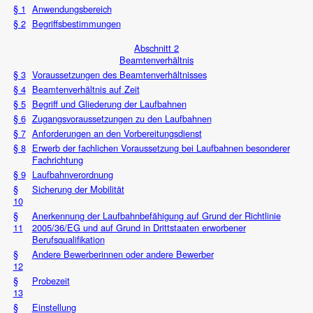
§ 1
Anwendungsbereich
§ 2
Begriffsbestimmungen
Abschnitt 2
Beamtenverhältnis
§ 3
Voraussetzungen des Beamtenverhältnisses
§ 4
Beamtenverhältnis auf Zeit
§ 5
Begriff und Gliederung der Laufbahnen
§ 6
Zugangsvoraussetzungen zu den Laufbahnen
§ 7
Anforderungen an den Vorbereitungsdienst
§ 8
Erwerb der fachlichen Voraussetzung bei Laufbahnen besonderer
Fachrichtung
§ 9
Laufbahnverordnung
§
Sicherung der Mobilität
10
§
Anerkennung der Laufbahnbefähigung auf Grund der Richtlinie
11
2005/36/EG und auf Grund in Drittstaaten erworbener
Berufsqualifikation
§
Andere Bewerberinnen oder andere Bewerber
12
§
Probezeit
13
§
Einstellung