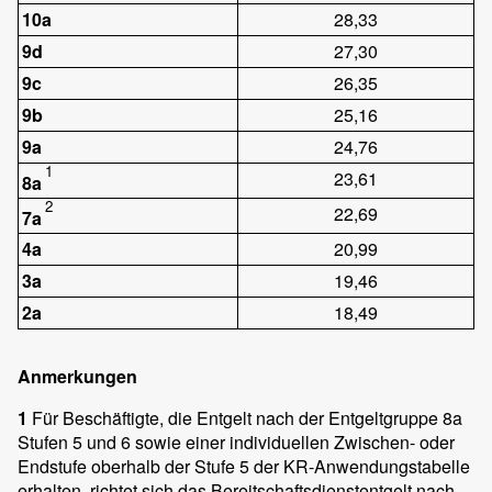
10a
28,33
9d
27,30
9c
26,35
9b
25,16
9a
24,76
1
23,61
8a
2
22,69
7a
4a
20,99
3a
19,46
2a
18,49
Anmerkungen
1
Für Beschäftigte, die Entgelt nach der Entgeltgruppe 8a
Stufen 5 und 6 sowie einer individuellen Zwischen- oder
Endstufe oberhalb der Stufe 5 der KR-Anwendungstabelle
erhalten, richtet sich das Bereitschaftsdienstentgelt nach