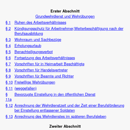
Erster Abschnitt
Grundwehrdienst und Wehrübungen
§ 1
Ruhen des Arbeitsverhältnisses
§ 2
Kündigungsschutz für Arbeitnehmer,Weiterbeschäftigung nach der
Berufsausbildung
§ 3
Wohnraum und Sachbezüge
§ 4
Erholungsurlaub
§ 5
Benachteiligungsverbot
§ 6
Fortsetzung des Arbeitsverhältnisses
§ 7
Vorschriften für in Heimarbeit Beschäftigte
§ 8
Vorschriften für Handelsvertreter
§ 9
Vorschriften für Beamte und Richter
§ 10
Freiwillige Wehrübungen
§ 11
(weggefallen)
§
Bevorzugte Einstellung in den öffentlichen Dienst
11a
§ 12
Anrechnung der Wehrdienstzeit und der Zeit einer Berufsförderung
bei Einstellung entlassener Soldaten
§ 13
Anrechnung des Wehrdienstes im späteren Berufsleben
Zweiter Abschnitt