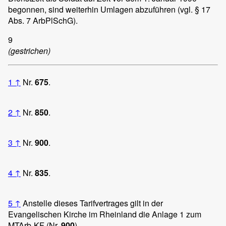
begonnen, sind weiterhin Umlagen abzuführen (vgl. § 17
Abs. 7 ArbPlSchG).
9
(gestrichen)
1
↑
Nr.
675
.
2
↑
Nr.
850
.
3
↑
Nr.
900
.
4
↑
Nr.
835
.
5
↑
Anstelle dieses Tarifvertrages gilt in der
Evangelischen Kirche im Rheinland die Anlage 1 zum
MTArb-KF (Nr.
900
).