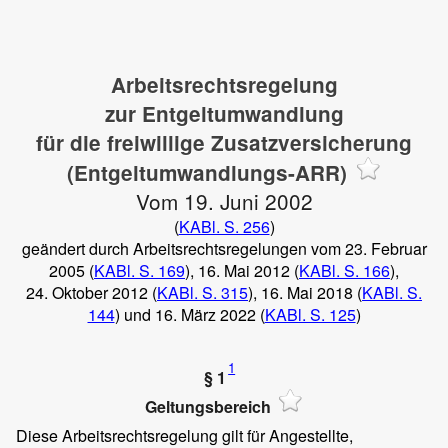
Arbeitsrechtsregelung
zur Entgeltumwandlung
für die freiwillige Zusatzversicherung
(Entgeltumwandlungs-ARR)
Vom 19. Juni 2002
(
KABl. S. 256
)
geändert durch Arbeitsrechtsregelungen vom 23. Februar
2005 (
KABl. S. 169
), 16. Mai 2012 (
KABl. S. 166
),
24. Oktober 2012 (
KABl. S. 315
), 16. Mai 2018 (
KABl. S.
144
) und 16. März 2022 (
KABl. S. 125
)
1
§ 1
Geltungsbereich
Diese Arbeitsrechtsregelung gilt für Angestellte,