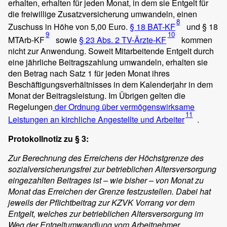
erhalten, erhalten für jeden Monat, in dem sie Entgelt für
die freiwillige Zusatzversicherung umwandeln, einen
8
Zuschuss in Höhe von 5,00 Euro.
§ 18 BAT-KF
und § 18
9
10
MTArb-KF
sowie
§ 23 Abs. 2 TV-Ärzte-KF
kommen
nicht zur Anwendung. Soweit Mitarbeitende Entgelt durch
eine jährliche Beitragszahlung umwandeln, erhalten sie
den Betrag nach Satz 1 für jeden Monat ihres
Beschäftigungsverhältnisses in dem Kalenderjahr in dem
Monat der Beitragsleistung. Im Übrigen gelten die
Regelungen
der Ordnung über vermögenswirksame
11
Leistungen an kirchliche Angestellte und Arbeiter
.
Protokollnotiz zu § 3:
Zur Berechnung des Erreichens der Höchstgrenze des
sozialversicherungsfrei zur betrieblichen Altersversorgung
eingezahlten Beitrages ist – wie bisher – von Monat zu
Monat das Erreichen der Grenze festzustellen. Dabei hat
jeweils der Pflichtbeitrag zur KZVK Vorrang vor dem
Entgelt, welches zur betrieblichen Altersversorgung im
Weg der Entgeltumwandlung vom Arbeitnehmer