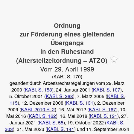
Ordnung
zur Förderung eines gleitenden
Übergangs
in den Ruhestand
(Altersteilzeitordnung – ATZO)
Vom 29. April 1999
(KABl. S. 170)
geändert durch Arbeitsrechtsregelungen vom 29. März
2000 (
KABl. S. 153
), 24. Januar 2001 (
KABl. S. 107
),
5. Oktober 2001 (
KABl. S. 363
), 7. März 2005 (
KABl. S.
115
), 12. Dezember 2008 (
KABl. S. 131
), 2. Dezember
2009 (
KABl. 2010 S. 2
), 16. Mai 2012 (
KABl. S. 167
), 10.
Mai 2016 (
KABl. S. 162
), 16. Mai 2018 (
KABl. S. 121
), 27.
Januar 2021 (
KABl. S. 55
), 19. Oktober 2022 (
KABl. S.
303
), 31. Mai 2023 (
KABl. S. 141
) und 11. September 2024