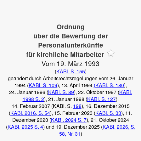
Ordnung
über die Bewertung der
Personalunterkünfte
für kirchliche Mitarbeiter
Vom 19. März 1993
(
KABl. S. 155
)
geändert durch Arbeitsrechtsregelungen vom 26. Januar
1994 (
KABl. S. 109
), 13. April 1994
(KABl. S. 180
),
24. Januar 1996 (
KABl. S. 89
), 22. Oktober 1997 (
KABl.
1998 S. 2
), 21. Januar 1998 (
KABl. S. 127
),
14. Februar 2007 (KABl. S.
198
), 16. Dezember 2015
(
KABl. 2016, S. 54
), 15. Februar 2023 (
KABl. S. 33
), 11.
Dezember 2023 (
KABl. 2024 S. 7
), 21. Oktober 2024
(
KABl. 2025 S. 4
) und 19. Dezember 2025 (
KABl. 2026, S.
58, Nr. 31
)