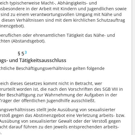
eich typischerweise Macht-, Abhängigkeits- und
insbesondere in der Arbeit mit Kindern und Jugendlichen sowie
n, sind zu einem verantwortungsvollen Umgang mit Nähe und
in diesen Verhältnissen sind mit dem kirchlichen Schutzauftrag
inenzgebot).
beruflichen oder ehrenamtlichen Tätigkeit das Nähe- und
hten (Abstandsgebot).
3
§ 5
ngs- und Tätigkeitsausschluss
echtliche Beschäftigungsverhältnisse gelten folgende
reich dieses Gesetzes kommt nicht in Betracht, wer
erurteilt worden ist, die nach den Vorschriften des SGB VIII in
 der Beschäftigung zur Wahrnehmung der Aufgaben in der
räger der öffentlichen Jugendhilfe ausschließt.
gsverhältnisses stellt jede Ausübung von sexualisierter
rstoß gegen das Abstinenzgebot eine Verletzung arbeits- bzw.
e Ausübung von sexualisierter Gewalt oder der Verstoß gegen
cht darauf führen zu den jeweils entsprechenden arbeits-
.