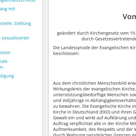
ang mit
Vom
telle, Stellung
geändert durch Kirchengesetz vom 19.
n sexualisierter
durch Gesetzesvertretend
Die Landessynode der Evangelischen Kir
ssion
beschlossen:
nale
on
htigung
Aus dem christlichen Menschenbild erw
Wirkungskreis der evangelischen Kirche,
unterstützungsbedürftige Menschen sow
und Volljährige in Abhängigkeitsverhält
zu bewahren. Die Evangelische Kirche i
Kirche in Deutschland (EKD) und ihren G
Gewalt ein und wirkt auf Aufklärung und 
Auftrag verpflichtet alle in der Kirche 
Aufmerksamkeit, des Respekts und der
durch Wahrung persönlicher Grenzen 