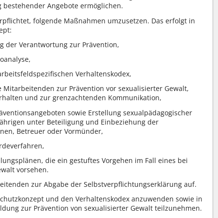
g bestehender Angebote ermöglichen.
rpflichtet, folgende Maßnahmen umzusetzen. Das erfolgt in
ept:
g der Verantwortung zur Prävention,
koanalyse,
arbeitsfeldspezifischen Verhaltenskodex,
e Mitarbeitenden zur Prävention vor sexualisierter Gewalt,
rhalten und zur grenzachtenden Kommunikation,
räventionsangeboten sowie Erstellung sexualpädagogischer
jährigen unter Beteiligung und Einbeziehung der
nnen, Betreuer oder Vormünder,
rdeverfahren,
dlungsplänen, die ein gestuftes Vorgehen im Fall eines bei
ewalt vorsehen.
beitenden zur Abgabe der Selbstverpflichtungserklärung auf.
s Schutzkonzept und den Verhaltenskodex anzuwenden sowie in
ldung zur Prävention von sexualisierter Gewalt teilzunehmen.