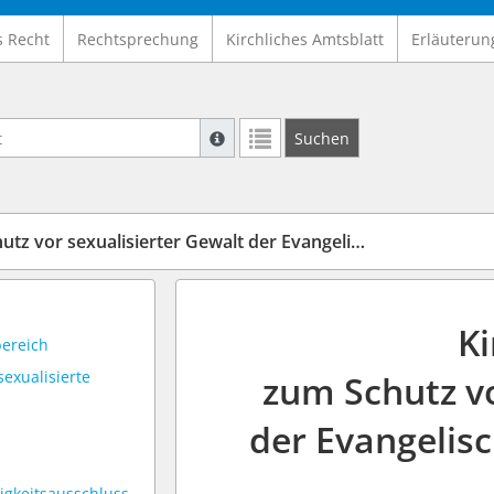
s Recht
Rechtsprechung
Kirchliches Amtsblatt
Erläuterun
Suche mit Platzhalter "*", Bsp. Pfarrer*,
Suchen
Weitere Suchoperatoren finden Sie in un
lisierter Gewalt der Evangelischen Kirche im Rheinland (KGSsG)
K
bereich
exualisierte
zum Schutz vo
der Evangelis
tigkeitsausschluss