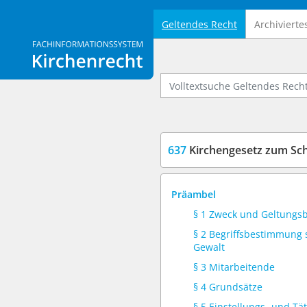
Geltendes Recht
Archivierte
Logo Fachinformationssystem Kirchenrecht
Volltextsuche Geltendes Recht
637
Kirchengesetz zum Schutz vor sexua
Präambel
§ 1 Zweck und Geltungs
§ 2 Begriffsbestimmung s
Gewalt
§ 3 Mitarbeitende
§ 4 Grundsätze
§ 5 Einstellungs- und Tä