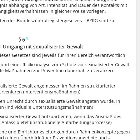
nis abhängig von Art, Intensität und Dauer des Kontakts mit
ngigkeitsverhältnissen in gleicher Weise vorlegen.
en des Bundeszentralregistergesetzes – BZRG sind zu
4
§ 6
Umgang mit sexualisierter Gewalt
ses Gesetzes sind jeweils für ihren Bereich verantwortlich
rund einer Risikoanalyse zum Schutz vor sexualisierter Gewalt
relle Maßnahmen zur Prävention dauerhaft zu verankern
alisierte Gewalt angemessen im Rahmen strukturierter
tervenieren (Interventionsmaßnahmen)
en Unrecht durch sexualisierte Gewalt angetan wurde, in
en (individuelle Unterstützungsmaßnahmen)
exualisierter Gewalt aufzuarbeiten, wenn das Ausmaß des
nlass bietet (institutionelle Aufarbeitungsprozesse)
rgane und Einrichtungsleitungen durch Rahmenkonzepte gegen
auch einen Überblick über Präventionsangebote und –