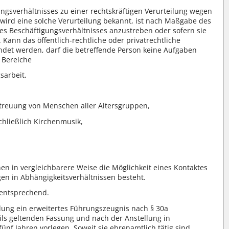
gsverhältnisses zu einer rechtskräftigen Verurteilung wegen
wird eine solche Verurteilung bekannt, ist nach Maßgabe des
es Beschäftigungsverhältnisses anzustreben oder sofern sie
n. Kann das öffentlich-rechtliche oder privatrechtliche
ndet werden, darf die betreffende Person keine Aufgaben
 Bereiche
sarbeit,
treuung von Menschen aller Altersgruppen,
chließlich Kirchenmusik,
n in vergleichbarere Weise die Möglichkeit eines Kontaktes
gen in Abhängigkeitsverhältnissen besteht.
 entsprechend.
lung ein erweitertes Führungszeugnis nach § 30a
ils geltenden Fassung und nach der Anstellung in
nf Jahren vorlegen. Soweit sie ehrenamtlich tätig sind,