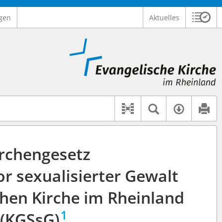
gen
Aktuelles
Sitzu
Logo Ev. Kirche im Rheinland
 findet auch: "Pfarrerinitiative" oder "Pfarrerausschuss".
serer Hilfe.
Textsuche 
Verfüg
Dokument-Beziehu
irchengesetz
r sexualisierter Gewalt
chen Kirche im Rheinland
1
(KGSsG)