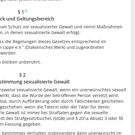
2
§ 1
ck und Geltungsbereich
zum Schutz vor sexualisierter Gewalt und nennt Maßnahmen
, in denen sexualisierte Gewalt erfolgt.
ass die Regelungen dieses Gesetzes entsprechend im
-Lippe e.V.“ (Diakonisches Werk) und zugeordneten
 werden.
 bleiben unberührt.
§ 2
stimmung sexualisierte Gewalt
nsweise sexualisierte Gewalt, wenn ein unerwünschtes sexuell
rkt, dass die Würde der betroffenen Person verletzt wird.
rbal, durch Aufforderung oder durch Tätlichkeiten geschehen.
 geschehen, wenn die Täterin oder der Täter für deren
e Gewalt ist immer bei Straftaten gegen die sexuelle
t des Strafgesetzbuches (StGB) und § 201a Absatz 3 oder §§
den Fassung gegeben.
l bestimmtes Verhalten insbesondere dann unerwünscht im