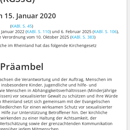
 15. Januar 2020
(
KABl. S. 45
)
 Januar 2022 (
KABl. S. 110
) und 6. Februar 2025 (
KABl. S. 106
),
e Verordnung vom 10. Oktober 2025 (
KABl. S. 383
)
che im Rheinland hat das folgende Kirchengesetz
Präambel
achsen die Verantwortung und der Auftrag, Menschen im
 insbesondere Kinder, Jugendliche und hilfe- und
ie Menschen in Abhängigkeitsverhältnissen (Minderjährige
nissen) vor sexualisierter Gewalt zu schützen und ihre Würde
m Rheinland setzt sich gemeinsam mit der Evangelischen
liedkirchen für einen wirksamen Schutz vor sexualisierter
Hilfe zur Unterstützung Betroffener hin. Der kirchliche
Mitwirkenden zu einer Haltung der Achtsamkeit, der
 Wertschätzung sowie der grenzachtenden Kommunikation
gegenüber jedem Mitmenschen.