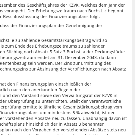
 Dezember des Geschäftsjahres der KZVK, welches dem Jahr der
ns vorangeht. Der Erhebungszeitraum nach Buchst. c beginnt
r Beschlussfassung des Finanzierungsplans folgt.
, dass der Finanzierungsplan der Genehmigung der
uchst. e zu zahlende Gesamtstärkungsbeitrag wird so
 bis zum Ende des Erhebungszeitraums zu zahlender
n Stichtag nach Absatz 5 Satz 3 Buchst. a der Deckungslücke
 Erhebungszeitraum endet am 31. Dezember 2043, da dann
im Rentenbezug sein werden. Der Zins zur Ermittlung des
Rechnungszins zur Abzinsung der Verpflichtungen nach Absatz
hat den Finanzierungsplan einschließlich der
rlich nach den anerkannten Regeln der
 und den Vorstand sowie den Verwaltungsrat der KZVK in
er Überprüfung zu unterrichten. Stellt der Verantwortliche
Überprüfung ermittelte jährliche Gesamtstärkungsbeitrag vom
Finanzierungsplans um mindestens 5 % abweicht, ist der
er vorstehenden Absätze neu zu fassen. Unabhängig davon ist
chäftsplans hinsichtlich der in Absatz 3 benannten
plan nach den Vorgaben der vorstehenden Absätze stets neu