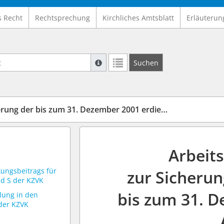
s Recht
Rechtsprechung
Kirchliches Amtsblatt
Erläuterun
Suche mit Platzhalter "*", Bsp. Pfarrer*,
Suchen
Weitere Suchoperatoren finden Sie in un
 Dezember 2001 erdienten Ansprüche und Anwartschaften aus der Zusatzversorgung
Arbeit
kungsbeitrags für
zur Sicherun
d S der KZVK
bis zum 31. 
hlung in den
der KZVK