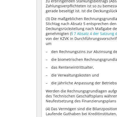
zu erbringenden Stärkungsbeitrags (Absa
Zahlungsverpflichteten ist so zu beme
gerade beseitigt ist. Ist die Deckungslüc
(3)
Die maßgeblichen Rechnungsgrundlag
Stichtag nach Absatz 5 entsprechen de
Deckungsrückstellung nach Maßgabe des
genehmigten (
§ 7 Absatz 4 der Satzung 
von der KZVK in Durchführungsvorschrif
um
den Rechnungszins zur Abzinsung de
die biometrischen Rechnungsgrundl
das Renteneintrittsalter,
die Verwaltungskosten und
die jährliche Anpassung der Betrie
Werden die Rechnungsgrundlagen aufgr
des Technischen Geschäftsplans währen
Neufestsetzung des Finanzierungsplans (
(4)
Das Vermögen sind die Bilanzposition „
Laufende Guthaben bei Kreditinstituten