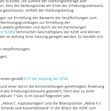
tz 8) bildet. Die Summe der Stärkungsbeiträge aller
ssen, dass die Deckungslücke am Ende des Erhebungszeitraums
ke geschlossen, entfällt der Stärkungsbeitrag.
en zur Ermittlung des Barwerts der Verpflichtungen zum
n Rechnungsgrundlagen zur Ermittlung der
 jeweils geltenden und durch die Kirchenleitungen
der KZVK
) Technischen Geschäftsplans der KZVK und können
ten im Anhang ihrer Satzung geregelt werden. Es handelt sich
r Verpflichtungen,
agen,
bsrenten gemäß
§ 37 der Satzung der KZVK
.
und einer durch die Kirchenleitungen genehmigten Änderung
d des Erhebungszeitraums geändert, führt dies zu einer
Absatz 7 Satz 3) im darauf folgenden Jahr.
Aktiva C. Kapitalanlagen“ und die Bilanzposition „Aktiva F.II
, Schecks und Kassenbestand“ in der Bilanz der KZVK zum