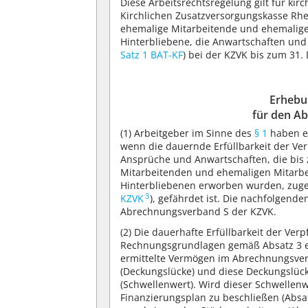
Diese Arbeitsrechtsregelung gilt für kirc
Kirchlichen Zusatzversorgungskasse Rhe
ehemalige Mitarbeitende und ehemalige
Hinterbliebene, die Anwartschaften un
Satz 1 BAT-KF
) bei der KZVK bis zum 31
Erhebu
für den A
(1)
Arbeitgeber im Sinne des
§ 1
haben ei
wenn die dauernde Erfüllbarkeit der Ve
Ansprüche und Anwartschaften, die bis
Mitarbeitenden und ehemaligen Mitarb
Hinterbliebenen erworben wurden, zuge
3
KZVK
), gefährdet ist. Die nachfolgend
Abrechnungsverband S der KZVK.
(2)
Die dauerhafte Erfüllbarkeit der Ver
Rechnungsgrundlagen gemäß Absatz 3 er
ermittelte Vermögen im Abrechnungsverb
(Deckungslücke) und diese Deckungslück
(Schwellenwert). Wird dieser Schwellenw
Finanzierungsplan zu beschließen (Absat