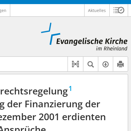
gen
Aktuelles
Sitzu
Logo Ev. Kirche im Rheinland
 findet auch: "Pfarrerinitiative" oder "Pfarrerausschuss".
serer Hilfe.
Textsuche 
Verfüg
Dokument-Beziehu
1
srechtsregelung
g der Finanzierung der
Dezember 2001 erdienten
Ansprüche