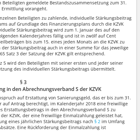
den Beteiligten gemeldete Bestandszusammensetzung zum 31.
 Ermittlung vorangeht.
nzelnen Beteiligten zu zahlende, individuelle Stärkungsbeitrag
aums auf Grundlage des Finanzierungsplans durch die KZVK
viduelle Stärkungsbeitrag wird zum 1. Januar des auf den
genden Kalenderjahres fällig und ist in zwölf auf Cent
eilbeträgen bis zum 15. eines jeden Monats an die KZVK zu
 der Stärkungsbeitrag auch in einer Summe für das jeweilige
 65 Satz 3 der Satzung der KZVK gilt entsprechend.
5 wird den Beteiligten mit seiner ersten und jeder seiner
ung des individuellen Stärkungsbeitrags übermittelt.
§ 3
lung in den Abrechnungsverband S der KZVK
Anspruch auf Erstattung von Sanierungsgeld, das er bis zum 31.
r auf Antrag berechtigt, im Kalenderjahr 2018 eine freiwillige
es Erstattungsbetrags in den Abrechnungsverband S zu
er KZVK, der eine freiwillige Einmalzahlung geleistet hat,
lung eines jährlichen Stärkungsbeitrags nach
§ 2
im Umfang
sätze. Eine Rückforderung der Einmalzahlung ist