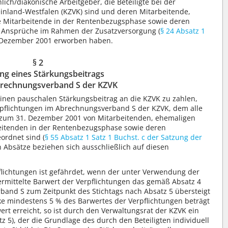
hlich/diakonische Arbeitgeber, die Beteiligte bei der
inland-Westfalen (KZVK) sind und deren Mitarbeitende,
 Mitarbeitende in der Rentenbezugsphase sowie deren
d Ansprüche im Rahmen der Zusatzversorgung (
§ 24 Absatz 1
. Dezember 2001 erworben haben.
§ 2
ng eines Stärkungsbeitrags
brechnungsverband S der KZVK
nen pauschalen Stärkungsbeitrag an die KZVK zu zahlen,
rpflichtungen im Abrechnungsverband S der KZVK, dem alle
 zum 31. Dezember 2001 von Mitarbeitenden, ehemaligen
eitenden in der Rentenbezugsphase sowie deren
ordnet sind (
§ 55 Absatz 1 Satz 1 Buchst. c der Satzung der
en Absätze beziehen sich ausschließlich auf diesen
pflichtungen ist gefährdet, wenn der unter Verwendung der
mittelte Barwert der Verpflichtungen das gemäß Absatz 4
and S zum Zeitpunkt des Stichtags nach Absatz 5 übersteigt
e mindestens 5 % des Barwertes der Verpflichtungen beträgt
ert erreicht, so ist durch den Verwaltungsrat der KZVK ein
z 5), der die Grundlage des durch den Beteiligten individuell