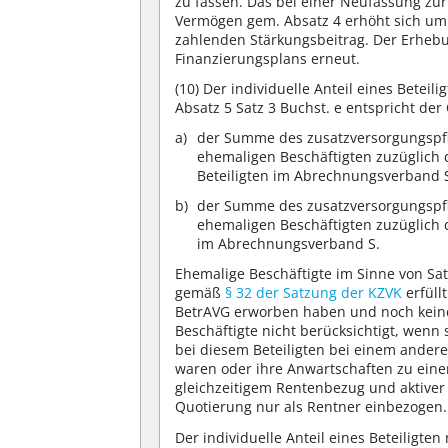
zu fassen. Das bei einer Neufassung z
Vermögen gem. Absatz 4 erhöht sich um 
zahlenden Stärkungsbeitrag. Der Erheb
Finanzierungsplans erneut.
(10)
Der individuelle Anteil eines Betei
Absatz 5 Satz 3 Buchst. e entspricht der
der Summe des zusatzversorgungspfli
ehemaligen Beschäftigten zuzüglich
Beteiligten im Abrechnungsverband 
der Summe des zusatzversorgungspfli
ehemaligen Beschäftigten zuzüglich
im Abrechnungsverband S.
Ehemalige Beschäftigte im Sinne von Sat
gemäß
§ 32 der Satzung der KZVK
erfüll
BetrAVG erworben haben und noch keine
Beschäftigte nicht berücksichtigt, wen
bei diesem Beteiligten bei einem andere
waren oder ihre Anwartschaften zu eine
gleichzeitigem Rentenbezug und aktiver 
Quotierung nur als Rentner einbezogen.
Der individuelle Anteil eines Beteiligten