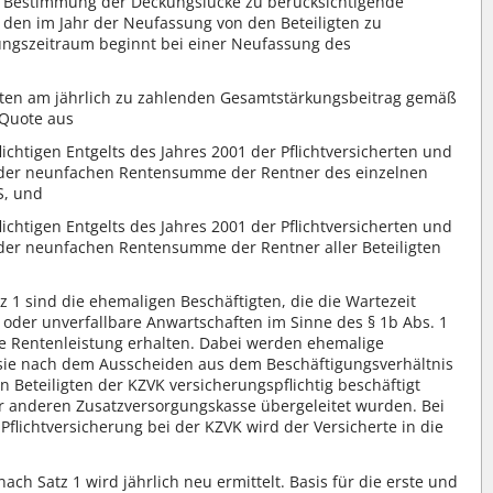
ur Bestimmung der Deckungslücke zu berücksichtigende
den im Jahr der Neufassung von den Beteiligten zu
ungszeitraum beginnt bei einer Neufassung des
ligten am jährlich zu zahlenden Gesamtstärkungsbeitrag gemäß
 Quote aus
chtigen Entgelts des Jahres 2001 der Pflichtversicherten und
 der neunfachen Rentensumme der Rentner des einzelnen
S, und
chtigen Entgelts des Jahres 2001 der Pflichtversicherten und
 der neunfachen Rentensumme der Rentner aller Beteiligten
z 1 sind die ehemaligen Beschäftigten, die die Wartezeit
t oder unverfallbare Anwartschaften im Sinne des § 1b Abs. 1
 Rentenleistung erhalten. Dabei werden ehemalige
n sie nach dem Ausscheiden aus dem Beschäftigungsverhältnis
n Beteiligten der KZVK versicherungspflichtig beschäftigt
r anderen Zusatzversorgungskasse übergeleitet wurden. Bei
Pflichtversicherung bei der KZVK wird der Versicherte in die
 nach Satz 1 wird jährlich neu ermittelt. Basis für die erste und