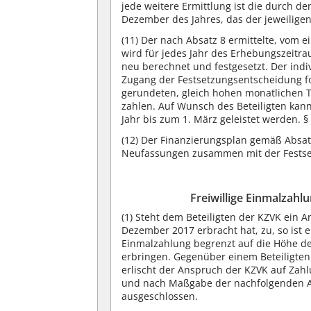
jede weitere Ermittlung ist die durch 
Dezember des Jahres, das der jeweiligen
(11)
Der nach Absatz 8 ermittelte, vom ei
wird für jedes Jahr des Erhebungszeitr
neu berechnet und festgesetzt. Der indi
Zugang der Festsetzungsentscheidung fol
gerundeten, gleich hohen monatlichen T
zahlen. Auf Wunsch des Beteiligten kann
Jahr bis zum 1. März geleistet werden. §
(12)
Der Finanzierungsplan gemäß Absatz 
Neufassungen zusammen mit der Festsetz
Freiwillige Einmalzah
(1) Steht dem Beteiligten der KZVK ein 
Dezember 2017 erbracht hat, zu, so ist e
Einmalzahlung begrenzt auf die Höhe d
erbringen. Gegenüber einem Beteiligten d
erlischt der Anspruch der KZVK auf Zah
und nach Maßgabe der nachfolgenden Ab
ausgeschlossen.