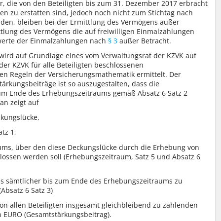
r, die von den Beteiligten bis zum 31. Dezember 2017 erbracht
en zu erstatten sind, jedoch noch nicht zum Stichtag nach
urden, bleiben bei der Ermittlung des Vermögens außer
ittlung des Vermögens die auf freiwilligen Einmalzahlungen
werte der Einmalzahlungen nach
§ 3
außer Betracht.
 wird auf Grundlage eines vom Verwaltungsrat der KZVK auf
der KZVK für alle Beteiligten beschlossenen
en Regeln der Versicherungsmathematik ermittelt. Der
tärkungsbeiträge ist so auszugestalten, dass die
um Ende des Erhebungszeitraums gemäß Absatz 6 Satz 2
an zeigt auf
ckungslücke,
tz 1,
ums, über den diese Deckungslücke durch die Erhebung von
ossen werden soll (Erhebungszeitraum, Satz 5 und Absatz 6
es sämtlicher bis zum Ende des Erhebungszeitraums zu
Absatz 6 Satz 3)
on allen Beteiligten insgesamt gleichbleibend zu zahlenden
in EURO (Gesamtstärkungsbeitrag).