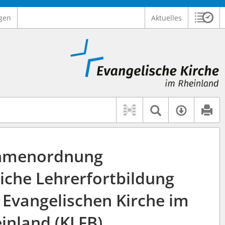
gen
Aktuelles
Sitzu
Logo Ev. Kirche im Rheinland
 findet auch: "Pfarrerinitiative" oder "Pfarrerausschuss".
serer Hilfe.
Textsuche 
Verfüg
hmenordnung
liche Lehrerfortbildung
 Evangelischen Kirche im
inland (KLFB)