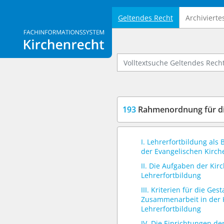
Geltendes Recht
Archivierte
Logo Fachinformationssystem Kirchenrecht
Volltextsuche Geltendes Recht
193
Rahmenordnung für die
I. Lehrerfortbildung als
der Evangelischen Kirch
II. Die Aufgaben der Kir
Lehrerfortbildung
III. Kriterien für die Ges
Zusammenarbeit in der 
Lehrerfortbildung
IV. Die Einrichtungen de