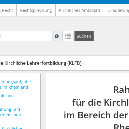
s Recht
Rechtsprechung
Kirchliches Amtsblatt
Erläuterun
Suche mit Platzhalter "*", Bsp. Pfarrer*,
Suchen
Weitere Suchoperatoren finden Sie in un
 Kirchliche Lehrerfortbildung (KLFB)
 Bildungsaufgabe
Ra
e im Rheinland
chlichen
für die Kirch
taltung und
im Bereich der
Kirchlichen
Rhe
r Kirchlichen