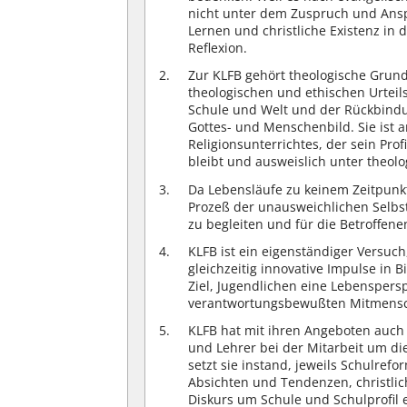
nicht unter dem Zuspruch und Ansp
Lernen und christliche Existenz i
Reflexion.
Zur KLFB gehört theologische Grundb
theologischen und ethischen Urteils
Schule und Welt und der Rückbindu
Gottes- und Menschenbild. Sie ist a
Religionsunterrichtes, der sein Pro
bleibt und ausweislich unter theol
Da Lebensläufe zu keinem Zeitpunkt
Prozeß der unausweichlichen Selbs
zu begleiten und für die Betroffen
KLFB ist ein eigenständiger Versuc
gleichzeitig innovative Impulse in
Ziel, Jugendlichen eine Lebenspers
verantwortungsbewußten Mitmensc
KLFB hat mit ihren Angeboten auch 
und Lehrer bei der Mitarbeit um d
setzt sie instand, jeweils Schulrefo
Absichten und Tendenzen, christlic
Diskurs um Schule und Schulprofil 