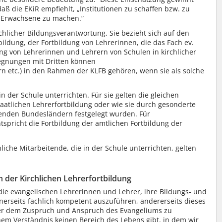
ß die EKiR empfiehlt, „Institutionen zu schaffen bzw. zu
r Erwachsene zu machen.“
chlicher Bildungsverantwortung. Sie bezieht sich auf den
ildung, der Fortbildung von Lehrerinnen, die das Fach ev.
ung von Lehrerinnen und Lehrern von Schulen in kirchlicher
egnungen mit Dritten können
n etc.) in den Rahmen der KLFB gehören, wenn sie als solche
n der Schule unterrichten. Für sie gelten die gleichen
atlichen Lehrerfortbildung oder wie sie durch gesonderte
enden Bundesländern festgelegt wurden. Für
tspricht die Fortbildung der amtlichen Fortbildung der
hliche Mitarbeitende, die in der Schule unterrichten, gelten
n der Kirchlichen Lehrerfortbildung
 die evangelischen Lehrerinnen und Lehrer, ihre Bildungs- und
nerseits fachlich kompetent auszuführen, andererseits dieses
er dem Zuspruch und Anspruch des Evangeliums zu
em Verständnis keinen Bereich des Lebens gibt, in dem wir