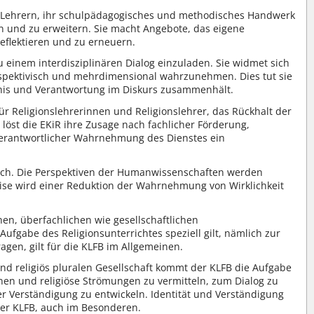
d Lehrern, ihr schulpädagogisches und methodisches Handwerk
n und zu erweitern. Sie macht Angebote, das eigene
reflektieren und zu erneuern.
zu einem interdisziplinären Dialog einzuladen. Sie widmet sich
spektivisch und mehrdimensional wahrzunehmen. Dies tut sie
tnis und Verantwortung im Diskurs zusammenhält.
für Religionslehrerinnen und Religionslehrer, das Rückhalt der
 löst die EKiR ihre Zusage nach fachlicher Förderung,
verantwortlicher Wahrnehmung des Dienstes ein
isch. Die Perspektiven der Humanwissenschaften werden
ise wird einer Reduktion der Wahrnehmung von Wirklichkeit
en, überfachlichen wie gesellschaftlichen
ufgabe des Religionsunterrichtes speziell gilt, nämlich zur
agen, gilt für die KLFB im Allgemeinen.
und religiös pluralen Gesellschaft kommt der KLFB die Aufgabe
nen und religiöse Strömungen zu vermitteln, zum Dialog zu
r Verständigung zu entwickeln. Identität und Verständigung
er KLFB, auch im Besonderen.