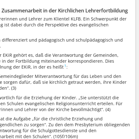
und Zusammenarbeit in der Kirchlichen Lehrerfortbildung
hrerinnen und Lehrer zum Klientel KLFB. Ein Schwerpunkt der
ng ist dabei durch die Perspektive des evangelischen
h differenziert und pädagogisch und schulpädagogisch und
.
 EKiR gehört es, daß die Verantwortung der Gemeinden,
 in der Fortbildung miteinander korrespondieren. Dies
1
nung der EKiR, in der es heißt
:
e Gemeindeglieder Mitverantwortung für das Leben und den
 sorgen dafür, daß sie kirchlich getraut werden, ihre Kinder
den“. (3)
ortlich für die Erziehung der Kinder. „Sie unterstützt die
en Schulen evangelischen Religionsunterricht erteilen. Für
innen und Lehrer von der Kirche bevollmächtigt“. (4)
at die Aufgabe „für die christliche Erziehung und
gendlichen zu sorgen“. Zu den dem Presbyterium obliegenden
ntwortung für die Schulgottesdienste und den
arbeit mit den Schulen“. (105f/106m)