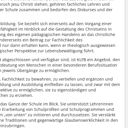
ruch Jesu Christi stehen, gehören fachliches Lehren und
n der Schule zusammen und bedürfen des Diskurses und der
ildung. Sie bezieht sich einerseits auf den Vorgang einer
fähigkeit im Hinblick auf die Gestaltung des Christseins in
ng des eigenen pädagogischen Handelns an das christliche
ndererseits ein Beitrag zur Fachlichkeit des
fil nur dann erhalten kann, wenn er theologisch ausgewiesen
ogischer Perspektive zur Lebensbewältigung führt.
 abgeschlossen und verfügbar sind, ist KLFB ein Angebot, den
tdeutung von Menschen in einer besonderen Berufssituation
en jeweils Übergänge zu ermöglichen.
h, Fachlichkeit zu bewahren, zu vertiefen und ergänzen und
 Bildung und Ausbildung einfließen zu lassen, und zwar mit dem
pektive zu ermöglichen, sie zu eigenständigen und
hen zu erziehen.
das Ganze der Schule im Blick. Sie unterstützt Lehrerinnen
ie Erarbeitung von Schulprofilen und Schulprogrammen und
rm „von unten“ zu initiieren und durchzusetzen. Sie verstärkt
he Traditionen und gegenwärtige Glaubenswirklichkeit in den
einzubringen.