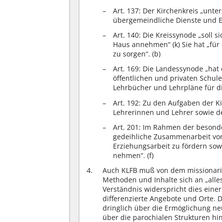
Art. 137: Der Kirchenkreis „unter
übergemeindliche Dienste und Ei
Art. 140: Die Kreissynode „soll 
Haus annehmen“ (k) Sie hat „für 
zu sorgen“. (b)
Art. 169: Die Landessynode „hat
öffentlichen und privaten Schu
Lehrbücher und Lehrpläne für di
Art. 192: Zu den Aufgaben der Ki
Lehrerinnen und Lehrer sowie d
Art. 201: Im Rahmen der besond
gedeihliche Zusammenarbeit von
Erziehungsarbeit zu fördern sowi
nehmen“. (f)
Auch KLFB muß von dem missionari
Methoden und Inhalte sich an „all
Verständnis widerspricht dies einer
differenzierte Angebote und Orte. D
dringlich über die Ermöglichung 
über die parochialen Strukturen hina