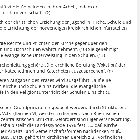
stützt die Gemeinden in ihrer Arbeit, indem er...
nrichtungen schafft. (2)
sich der christlichen Erziehung der Jugend in Kirche, Schule und
die Errichtung der notwendigen kreiskirchlichen Pfarrstellen
 die Rechte und Pflichten der Kirche gegenüber den
len und Hochschulen wahrzunehmen“. (10) Sie genehmigt
e evangelische Unterweisung in den Schulen. (15)
rchenleitung gehört: „Die kirchliche Berufung (Vokation) der
er Katechetinnen und Katecheten auszusprechen“. (n)
eren Aufgaben des Präses wird ausgeführt: „auf eine
 Kirche und Schule hinzuwirken, die evangelische
e in den Religionsunterricht der Schulen Einsicht zu
schen Grundprinzip her gedacht werden, durch Strukturen,
es Volk“ (Barmen VI) wenden zu können. Nach Rheinischem
 zentralistischen Struktur. Gefordert sind Eigenverantwortung,
eshalb stellt die Landessynode 1996 fest: „... daß Kirche
neuer Arbeits- und Gemeinschaftsformen nachdenken muß,
us... Dazu gehört im kirchlichen Bereich z.B., vorfindliche