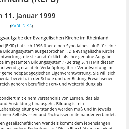
 11. Januar 1999
(
KABl. S. 96
)
ungsaufgabe der Evangelischen Kirche im Rheinland
nd (EKiR) hat sich 1996 über einen Synodalbeschluß für eine
he Bildungssystem ausgesprochen. „Die evangelische Kirche
twortung, die sie ausdrücklich als ihre genuine Aufgabe
be im gesamten Bildungssystem.“ (Beitrag S. 11) Mit diesem
ls notwendig erachtete Verknüpfung ihrer Verantwortung im
r gemeindepädagogischen Eigenverantwortung. Sie will sich
mentarbereich, in der Schule und der Bildung Erwachsener
eich gehören berufliche Fort- und Weiterbildung als
pondiert mit einem Verständnis von Lernen, das als
und Ausbildung hinausgeht. Bildung ist ein
 Lebensbegleitung verstanden werden muß und in jeweils
ionen Selbstwissen und Fachwissen miteinander verbindet.
ten gesellschaftlichen Wandels kommt dem lebenslangen
eine besondere Bedeutung zu.“ Diese Einschätzung gewinnt