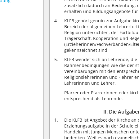
ldung
zusätzlich dadurch an Bedeutung, da
erhalten und Bildungsangebote fü
KLFB gehört genuin zur Aufgabe kir
Bereich der allgemeinen Lehrerfortb
Religion unterrichten, der Fortbild
Trägerschaft. Kooperation und Beg
(Erzieherinnen/Fachverbänden/Elter
gekennzeichnet sind.
KLFB wendet sich an Lehrende, die i
Rahmenbedingungen wie die der sta
Vereinbarungen mit den entsprech
Religionslehrerinnen und -lehrer en
Lehrerinnen und Lehrer.
Pfarrer oder Pfarrerinnen oder kirc
entsprechend als Lehrende.
II. Die Aufgabe
Die KLFB ist Angebot der Kirche an
Erziehungsaufgabe in der Schule ei
Handeln mit jungen Menschen unt
bedenken. Weil es nach evangelisch