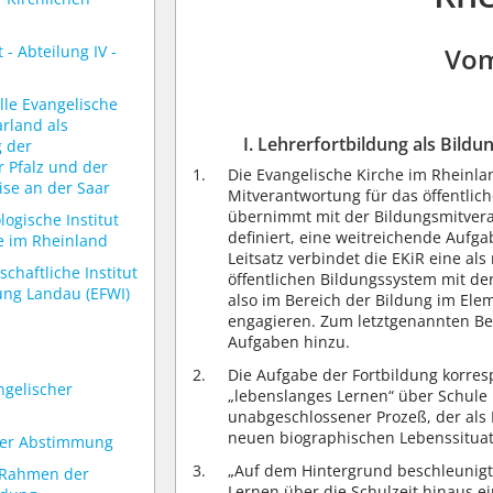
- Abteilung IV -
Vom
lle Evangelische
rland als
I. Lehrerfortbildung als Bild
 der
r Pfalz und der
Die Evangelische Kirche im Rheinla
ise an der Saar
Mitverantwortung für das öffentlic
übernimmt mit der Bildungsmitveran
ogische Institut
definiert, eine weitreichende Aufga
e im Rheinland
Leitsatz verbindet die EKiR eine a
chaftliche Institut
öffentlichen Bildungssystem mit de
dung Landau (EFWI)
also im Bereich der Bildung im Ele
engagieren. Zum letztgenannten Ber
Aufgaben hinzu.
Die Aufgabe der Fortbildung korres
ngelischer
„lebenslanges Lernen“ über Schule 
unabgeschlossener Prozeß, der als
neuen biographischen Lebenssituat
 der Abstimmung
„Auf dem Hintergrund beschleunig
e Rahmen der
Lernen über die Schulzeit hinaus 