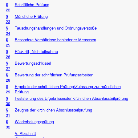
§
Schriftliche Prüfung
22
§
Mündliche Prüfung
23
§
Täuschungshandlungen und Ordnungsverstöße
24
§
Besondere Verhältnisse behinderter Menschen
25
§
Rücktritt, Nichtteilnahme
26
§
Bewertungsschlüssel
27
§
Bewertung der schriftlichen Prüfungsarbeiten
28
§
Ergebnis der schriftlichen Prüfung/Zulassung zur mündlichen
29
Prüfung
§
Feststellung des Ergebnissesder kirchlichen Abschlussteilprüfung
30
§
Zeugnis der kirchlichen Abschlussteilprüfung
31
§
Wiederholungsprüfung
32
V. Abschnitt