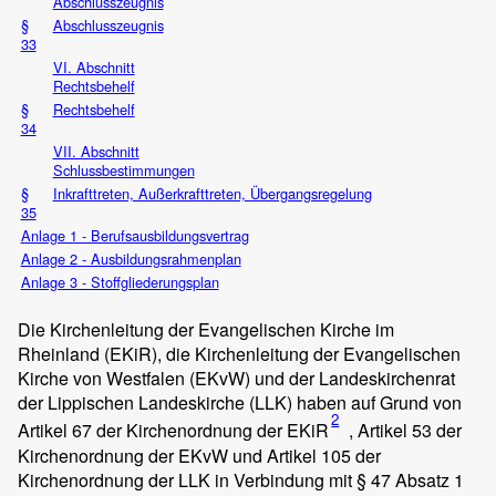
Abschlusszeugnis
§
Abschlusszeugnis
33
VI. Abschnitt
Rechtsbehelf
§
Rechtsbehelf
34
VII. Abschnitt
Schlussbestimmungen
§
Inkrafttreten, Außerkrafttreten, Übergangsregelung
35
Anlage 1 - Berufsausbildungsvertrag
Anlage 2 - Ausbildungsrahmenplan
Anlage 3 - Stoffgliederungsplan
Die Kirchenleitung der Evangelischen Kirche im
Rheinland (EKiR), die Kirchenleitung der Evangelischen
Kirche von Westfalen (EKvW) und der Landeskirchenrat
der Lippischen Landeskirche (LLK) haben auf Grund von
2
Artikel 67 der Kirchenordnung der EKiR
, Artikel 53 der
Kirchenordnung der EKvW und Artikel 105 der
Kirchenordnung der LLK in Verbindung mit § 47 Absatz 1