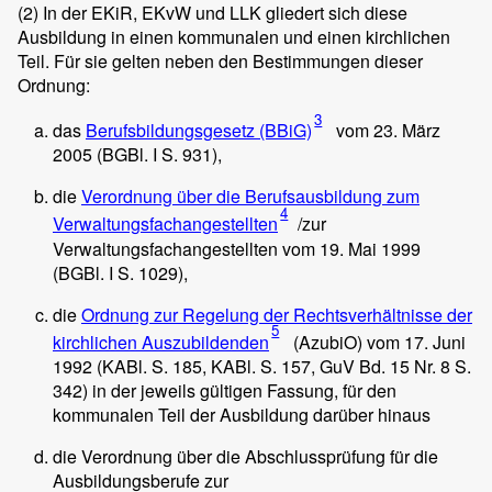
(2)
In der EKiR, EKvW und LLK gliedert sich diese
Ausbildung in einen kommunalen und einen kirchlichen
Teil. Für sie gelten neben den Bestimmungen dieser
Ordnung:
3
das
Berufsbildungsgesetz (BBiG)
vom 23. März
2005 (BGBl. I S. 931),
die
Verordnung über die Berufsausbildung zum
4
Verwaltungsfachangestellten
/zur
Verwaltungsfachangestellten vom 19. Mai 1999
(BGBl. I S. 1029),
die
Ordnung zur Regelung der Rechtsverhältnisse der
5
kirchlichen Auszubildenden
(AzubiO) vom 17. Juni
1992 (KABl. S. 185, KABl. S. 157, GuV Bd. 15 Nr. 8 S.
342) in der jeweils gültigen Fassung, für den
kommunalen Teil der Ausbildung darüber hinaus
die Verordnung über die Abschlussprüfung für die
Ausbildungsberufe zur