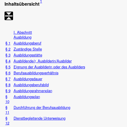
1
Inhaltsübersicht
I. Abschnitt
Ausbildung
§ 1
Ausbildungsberuf
§ 2
Zuständige Stelle
§ 3
Ausbildungsstätte
§ 4
Ausbildende/r, Ausbilderin/Ausbilder
§ 5
Eignung der Ausbilderin oder des Ausbilders
§ 6
Berufsausbildungsverhältnis
§ 7
Ausbildungsdauer
§ 8
Ausbildungsberufsbild
§ 9
Ausbildungsrahmenplan
§
Ausbildungsplan
10
§
Durchführung der Berufsausbildung
11
§
Dienstbegleitende Unterweisung
12