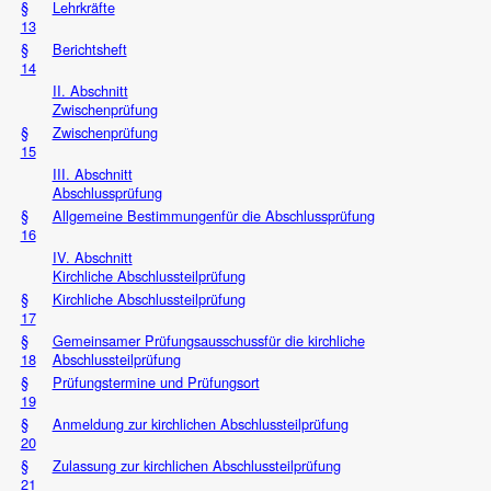
§
Lehrkräfte
13
§
Berichtsheft
14
II. Abschnitt
Zwischenprüfung
§
Zwischenprüfung
15
III. Abschnitt
Abschlussprüfung
§
Allgemeine Bestimmungenfür die Abschlussprüfung
16
IV. Abschnitt
Kirchliche Abschlussteilprüfung
§
Kirchliche Abschlussteilprüfung
17
§
Gemeinsamer Prüfungsausschussfür die kirchliche
18
Abschlussteilprüfung
§
Prüfungstermine und Prüfungsort
19
§
Anmeldung zur kirchlichen Abschlussteilprüfung
20
§
Zulassung zur kirchlichen Abschlussteilprüfung
21