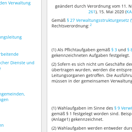
nden Verwaltung
geändert durch Verordnung vom 11. N
261
), 15. Mai 2020 (
KA
Gemäß
§ 27 Verwaltungsstrukturgesetz 
2
Rechtsverordnung:
ungsleitung
(1)
Als Pflichtaufgaben gemäß
§ 3
und
§ 
rbeitende
gekennzeichneten Aufgaben festgelegt.
scher Dienste und
(2)
Sofern es sich nicht um Geschäfte d
e
übertragen wurden, werden die entspr
Leitungsorganen getroffen. Die Ausführ
müssen in der gemeinsamen Verwaltung
engemeinden,
ngen
(1)
Wahlaufgaben im Sinne des
§ 9 Verw
gemäß § 1 festgelegt worden sind. Beis
(Anlage1) gekennzeichnet.
en
(2)
Wahlaufgaben werden entweder durch