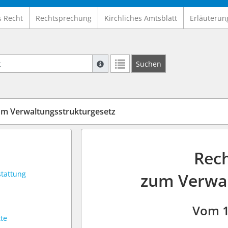
s Recht
Rechtsprechung
Kirchliches Amtsblatt
Erläuterun
Suche mit Platzhalter "*", Bsp. Pfarrer*,
Suchen
Weitere Suchoperatoren finden Sie in un
m Verwaltungsstrukturgesetz
Rec
stattung
zum Verwal
Vom 1
tte