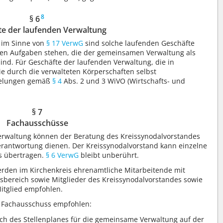
8
§ 6
te der laufenden Verwaltung
g im Sinne von
§ 17 VerwG
sind solche laufenden Geschäfte
en Aufgaben stehen, die der gemeinsamen Verwaltung als
ind. Für Geschäfte der laufenden Verwaltung, die in
 durch die verwalteten Körperschaften selbst
gelungen gemäß
§ 4
Abs. 2 und 3 WiVO (Wirtschafts- und
§ 7
Fachausschüsse
Verwaltung können der Beratung des Kreissynodalvorstandes
rantwortung dienen. Der Kreissynodalvorstand kann einzelne
s übertragen.
§ 6 VerwG
bleibt unberührt.
erden im Kirchenkreis ehrenamtliche Mitarbeitende mit
bereich sowie Mitglieder des Kreissynodalvorstandes sowie
Mitglied empfohlen.
 Fachausschuss empfohlen:
ich des Stellenplanes für die gemeinsame Verwaltung auf der