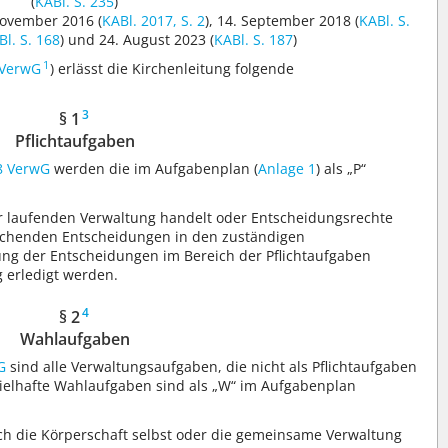
(
KABl. S. 235
)
ovember 2016 (
KABl. 2017, S. 2
), 14. September 2018 (
KABl. S.
Bl. S. 168
) und 24. August 2023 (
KABl. S. 187
)
1
(VerwG
) erlässt die Kirchenleitung folgende
3
§ 1
Pflichtaufgaben
8 VerwG
werden die im Aufgabenplan (
Anlage 1
) als „P“
er laufenden Verwaltung handelt oder Entscheidungsrechte
echenden Entscheidungen in den zuständigen
ung der Entscheidungen im Bereich der Pflichtaufgaben
 erledigt werden.
4
§ 2
Wahlaufgaben
G
sind alle Verwaltungsaufgaben, die nicht als Pflichtaufgaben
pielhafte Wahlaufgaben sind als „W“ im Aufgabenplan
 die Körperschaft selbst oder die gemeinsame Verwaltung