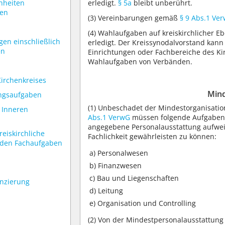
erledigt.
§ 5a
bleibt unberührt.
nheiten
sen
(3)
Vereinbarungen gemäß
§ 9 Abs.1 Ve
(4)
Wahlaufgaben auf kreiskirchlicher E
gen einschließlich
erledigt. Der Kreissynodalvorstand kan
en
Einrichtungen oder Fachbereiche des K
Wahlaufgaben von Verbänden.
Kirchenkreises
Mind
ungsaufgaben
(1)
Unbeschadet der Mindestorganisation
 Inneren
Abs.1 VerwG
müssen folgende Aufgaben
angegebene Personalausstattung aufwei
reiskirchliche
Fachlichkeit gewährleisten zu können:
n den Fachaufgaben
a) Personalwesen
b) Finanzwesen
c) Bau und Liegenschaften
anzierung
d) Leitung
e) Organisation und Controlling
(2)
Von der Mindestpersonalausstattung