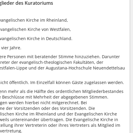
glieder des Kuratoriums
Evangelischen Kirche im Rheinland,
 Evangelischen Kirche von Westfalen,
 Evangelischen Kirche in Deutschland.
vier Jahre.
tere Personen mit beratender Stimme hinzuziehen. Darunter
rtreter der evangelisch-theologischen Fakultäten, der
estfalen-Lippe und der Augustana-Hochschule Neuendettelsau
cht öffentlich. Im Einzelfall können Gäste zugelassen werden.
enn mehr als die Hälfte des ordentlichen Mitgliederbestandes
ine Beschlüsse mit Mehrheit der abgegebenen Stimmen.
en werden hierbei nicht mitgerechnet. Bei
me der Vorsitzenden oder des Vorsitzenden. Die
elischen Kirche im Rheinland und der Evangelischen Kirche
eils untereinander übertragen. Die Evangelische Kirche in
llung ihrer Vertreterin oder ihres Vertreters als Mitglied im
lvertretung.