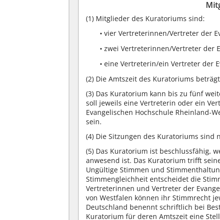
Mit
(1)
Mitglieder des Kuratoriums sind:
• vier Vertreterinnen/Vertreter der 
• zwei Vertreterinnen/Vertreter der
• eine Vertreterin/ein Vertreter der
(2)
Die Amtszeit des Kuratoriums beträgt 
(3)
Das Kuratorium kann bis zu fünf wei
soll jeweils eine Vertreterin oder ein Ve
Evangelischen Hochschule Rheinland-W
sein.
(4)
Die Sitzungen des Kuratoriums sind ni
(5)
Das Kuratorium ist beschlussfähig, w
anwesend ist. Das Kuratorium trifft se
Ungültige Stimmen und Stimmenthaltung
Stimmengleichheit entscheidet die Stim
Vertreterinnen und Vertreter der Evang
von Westfalen können ihr Stimmrecht jew
Deutschland benennt schriftlich bei Beste
Kuratorium für deren Amtszeit eine Stel