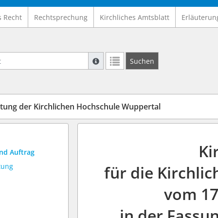
s Recht
Rechtsprechung
Kirchliches Amtsblatt
Erläuterun
Suche mit Platzhalter "*", Bsp. Pfarrer*,
Suchen
Weitere Suchoperatoren finden Sie in un
htung der Kirchlichen Hochschule Wuppertal
Ki
nd Auftrag
tung
für die Kirchl
vom 17
in der Fassu