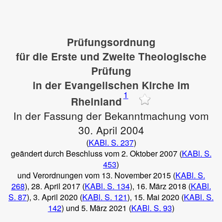
Prüfungsordnung
für die Erste und Zweite Theologische
Prüfung
in der Evangelischen Kirche im
1
Rheinland
In der Fassung der Bekanntmachung vom
30. April 2004
(
KABl. S. 237
)
geändert durch Beschluss vom 2. Oktober 2007 (
KABl. S.
453
)
und Verordnungen vom 13. November 2015 (
KABl. S.
268
), 28. April 2017 (
KABl. S. 134
), 16. März 2018 (
KABl.
S. 87
), 3. April 2020 (
KABl. S. 121
), 15. Mai 2020 (
KABl. S.
142
) und 5. März 2021 (
KABl. S. 93
)