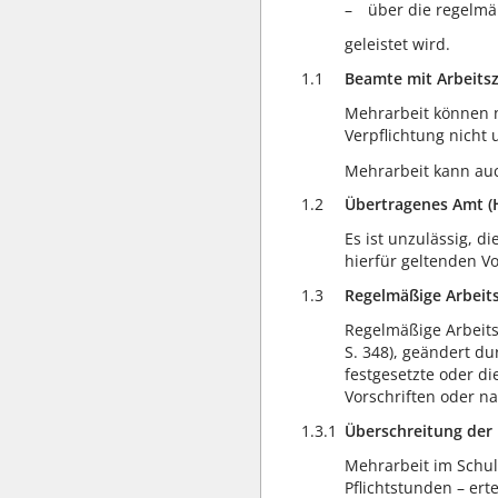
über die regelmä
geleistet wird.
1.1
Beamte mit Arbeitsz
Mehrarbeit können nu
Verpflichtung nicht 
Mehrarbeit kann auc
1.2
Übertragenes Amt 
Es ist unzulässig, 
hierfür geltenden V
1.3
Regelmäßige Arbeits
Regelmäßige Arbeitsz
S. 348), geändert d
festgesetzte oder d
Vorschriften oder n
1.3.1
Überschreitung der 
Mehrarbeit im Schul
Pflichtstunden – er