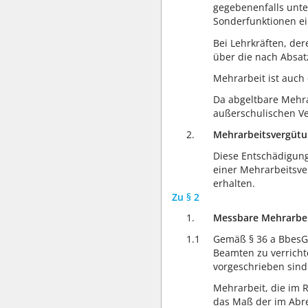
gegebenenfalls unte
Sonderfunktionen ei
Bei Lehrkräften, der
über die nach Absatz
Mehrarbeit ist auch 
Da abgeltbare Mehra
außerschulischen Ve
2.
Mehrarbeitsvergütu
Diese Entschädigung
einer Mehrarbeitsve
erhalten.
Zu § 2
1.
Messbare Mehrarbe
1.1
Gemäß § 36 a BbesG 
Beamten zu verrichte
vorgeschrieben sind 
Mehrarbeit, die im 
das Maß der im Abr