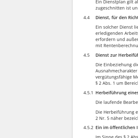
Ein Dienstplan gilt 
zugeschnitten ist un
4.4
Dienst, für den Rich
Ein solcher Dienst l
erledigenden Arbeit
erfordern und außer
mit Rentenberechnun
4.5
Dienst zur Herbeifü
Die Einbeziehung di
Ausnahmecharakter d
vergütungsfähige Me
§ 2 Abs. 1 um Bereic
4.5.1
Herbeiführung eine
Die laufende Bearbei
Die Herbeiführung e
2 Nr. 5 näher bezeic
4.5.2
Ein im öffentlichen 
Im Sinne des § 2 Abs