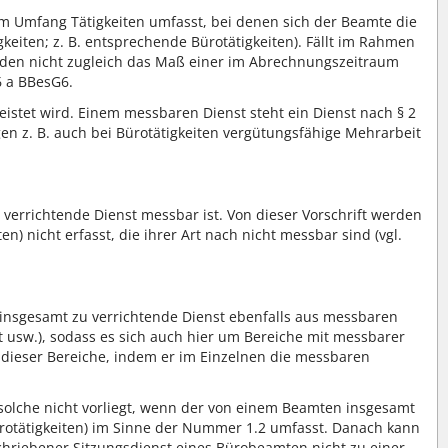
em Umfang Tätigkeiten umfasst, bei denen sich der Beamte die
keiten; z. B. entsprechende Bürotätigkeiten). Fällt im Rahmen
unden nicht zugleich das Maß einer im Abrechnungszeitraum
6 a BBesG6.
istet wird. Einem messbaren Dienst steht ein Dienst nach § 2
gen z. B. auch bei Bürotätigkeiten vergütungsfähige Mehrarbeit
u verrichtende Dienst messbar ist. Von dieser Vorschrift werden
n) nicht erfasst, die ihrer Art nach nicht messbar sind (vgl.
r insgesamt zu verrichtende Dienst ebenfalls aus messbaren
nst usw.), sodass es sich auch hier um Bereiche mit messbarer
 dieser Bereiche, indem er im Einzelnen die messbaren
 solche nicht vorliegt, wenn der von einem Beamten insgesamt
ürotätigkeiten) im Sinne der Nummer 1.2 umfasst. Danach kann
schriebener Sitzungsdienst eines Bürobeamten nicht zu einer