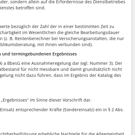
nder, sondern allein auf die Erfordernisse des Dienstbetriebes
ienstes betroffen sind.
twerte bezüglich der Zahl der in einer bestimmten Zeit zu
chartigkeit im Wesentlichen die gleiche Bearbeitungsdauer
 (z. B. Rentenberechner bei Versicherungsanstalten, die nur
ublikumsberatung, mit ihnen verbunden sind).
ren und termingebundenen Ergebnisses
 36 a BbesG eine Ausnahmeregelung dar (vgl. Nummer 3). Der
atbestand für nicht messbare und damit grundsätzlich nicht
elung nicht dazu führen, dass im Ergebnis der Katalog des
„Ergebnisses“ im Sinne dieser Vorschrift dar.
insatz entsprechender Kräfte (Sondereinsatz) ein in § 2 Abs.
 Nichtherbeiführung erhebliche Nachteile für die Allgemeinheit