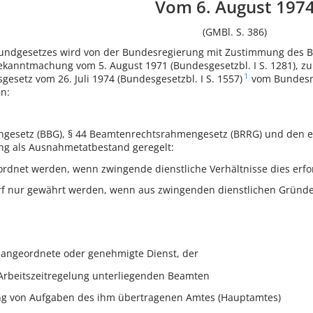
Vom 6. August 197
(GMBl. S. 386)
Grundgesetzes wird von der Bundesregierung mit Zustimmung des
ekanntmachung vom 5. August 1971 (Bundesgesetzbl. I S. 1281), zul
1
setz vom 26. Juli 1974 (Bundesgesetzbl. I S. 1557)
vom Bundesmi
en:
ngesetz (BBG), § 44 Beamtenrechtsrahmengesetz (BRRG) und den en
ng als Ausnahmetatbestand geregelt:
rdnet werden, wenn zwingende dienstliche Verhältnisse dies erfo
 nur gewährt werden, wenn aus zwingenden dienstlichen Gründen ei
r angeordnete oder genehmigte Dienst, der
Arbeitszeitregelung unterliegenden Beamten
 von Aufgaben des ihm übertragenen Amtes (Hauptamtes)