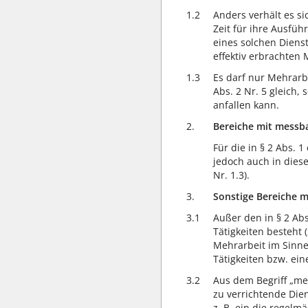
1.2
Anders verhält es s
Zeit für ihre Ausfüh
eines solchen Diens
effektiv erbrachten 
1.3
Es darf nur Mehrarb
Abs. 2 Nr. 5 gleich,
anfallen kann.
2.
Bereiche mit messb
Für die in § 2 Abs. 
jedoch auch in diese
Nr. 1.3).
3.
Sonstige Bereiche 
3.1
Außer den in § 2 Ab
Tätigkeiten besteht 
Mehrarbeit im Sinne
Tätigkeiten bzw. eine
3.2
Aus dem Begriff „me
zu verrichtende Die
z. B. ein die regelm