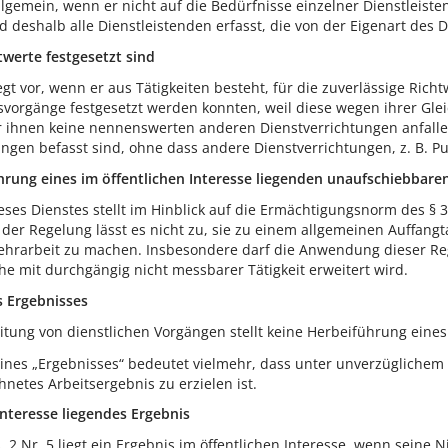
allgemein, wenn er nicht auf die Bedürfnisse einzelner Dienstleiste
d deshalb alle Dienstleistenden erfasst, die von der Eigenart des D
twerte festgesetzt sind
iegt vor, wenn er aus Tätigkeiten besteht, für die zuverlässige Rich
svorgänge festgesetzt werden konnten, weil diese wegen ihrer Glei
 ihnen keine nennenswerten anderen Dienstverrichtungen anfallen
gen befasst sind, ohne dass andere Dienstverrichtungen, z. B. P
hrung eines im öffentlichen Interesse liegenden unaufschiebba
eses Dienstes stellt im Hinblick auf die Ermächtigungsnorm des §
er Regelung lässt es nicht zu, sie zu einem allgemeinen Auffangt
hrarbeit zu machen. Insbesondere darf die Anwendung dieser Reg
he mit durchgängig nicht messbarer Tätigkeit erweitert wird.
s Ergebnisses
tung von dienstlichen Vorgängen stellt keine Herbeiführung eines 
ines „Ergebnisses“ bedeutet vielmehr, dass unter unverzüglichem E
hnetes Arbeitsergebnis zu erzielen ist.
Interesse liegendes Ergebnis
. 2 Nr. 5 liegt ein Ergebnis im öffentlichen Interesse, wenn seine