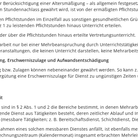
r Berücksichtigung einer Altersmäßigung – als allgemein festges
n Stundennachlass gewährt wird, ist von der ermäßigten Pflichts
en Pflichtstunden im Einzelfall aus sonstigen gesundheitlichen Grü
 1 zu leistenden Pflichtstunden hinaus Unterricht erteilen.
der über die Pflichtstunden hinaus erteilte Vertretungsunterricht.
rbeit nur bei einer Mehrbeanspruchung durch Unterrichtstätigkeit
ranstaltungen, die keinen Unterricht darstellen, keine Mehrarbei
ng, Erschwerniszulage und Aufwandsentschädigung
 bzw. Zulagen können nebeneinander gewährt werden. So kann z. B
rgütung eine Erschwerniszulage für Dienst zu ungünstigen Zeite
it
sind in § 2 Abs. 1 und 2 die Bereiche bestimmt, in denen Mehrarbe
nde Dienst aus Tätigkeiten besteht, deren zeitlicher Ablauf und I
(messbare Tätigkeiten; z. B. Bereitschaftsdienst, Schichtdienst, D
Rahmen eines solchen messbaren Dienstes anfällt, ist ebenfalls me
echnungszeitraum (Kalendermonat) insgesamt erbrachten Mehrleis