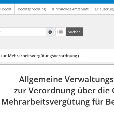
s Recht
Rechtsprechung
Kirchliches Amtsblatt
Erläuterun
Suche mit Platzhalter "*", Bsp. Pfarrer*,
Suchen
Weitere Suchoperatoren finden Sie in un
r Mehrarbeitsvergütungsverordnung (MArbVVwV)
Allgemeine Verwaltungs
zur Verordnung über die
 Mehrarbeitsvergütung für 