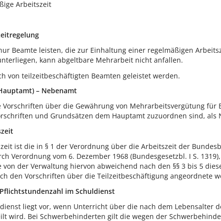
ßige Arbeitszeit
eitregelung
r Beamte leisten, die zur Einhaltung einer regelmäßigen Arbeitsze
unterliegen, kann abgeltbare Mehrarbeit nicht anfallen.
h von teilzeitbeschäftigten Beamten geleistet werden.
(Hauptamt) – Nebenamt
die Vorschriften über die Gewährung von Mehrarbeitsvergütung für
orschriften und Grundsätzen dem Hauptamt zuzuordnen sind, als N
zeit
eit ist die in § 1 der Verordnung über die Arbeitszeit der Bundes
urch Verordnung vom 6. Dezember 1968 (Bundesgesetzbl. I S. 1319)
ie von der Verwaltung hiervon abweichend nach den §§ 3 bis 5 di
ach den Vorschriften über die Teilzeitbeschäftigung angeordnete w
Pflichtstundenzahl im Schuldienst
dienst liegt vor, wenn Unterricht über die nach dem Lebensalter d
teilt wird. Bei Schwerbehinderten gilt die wegen der Schwerbehind