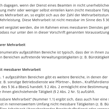
ich dagegen, wenn der Dienst eines Beamten in nicht unerheblich
rung mehr oder weniger selbst einteilen kann (nicht messbare Tätig
tes Mehrarbeit an, so ergibt sich aus der Zahl der Mehrarbeitsst
Mehrleistung. Diese Mehrarbeit ist nicht messbar im Sinne des § 3
eit vergütet werden, die im Rahmen eines messbaren Dienstes gele
 sodass nur unter den in dieser Vorschrift genannten Voraussetzun
arer Mehrarbeit
1 enumerativ aufgezählten Bereiche ist typisch, dass der in ihnen z
n Bereichen auftretende Verwaltungstätigkeiten (z. B. Bürotätigkeite
mit messbarer Mehrarbeit
s. 1 aufgezählten Bereichen gibt es weitere Bereiche, in denen de
(z. B. sonstige Betriebsdienste wie Pförtner-, Boten-, Kraftfahrdie
 des § 36 a BbesG handelt. § 2 Abs. 2 ermöglicht eine Bestimmung
 ihnen gleichstehende Tätigkeit (§ 2 Abs. 2 Nr. 5) aufzählt.
ssbare Mehrarbeit“ (Nummer 1.1) ergibt sich, dass auch hier eine
nst in nennenswertem Umfang nicht messbare Tätigkeiten (z. B. B
äßige Arbeitszeit überschreitender Bereitschaftsdienst oder vorge