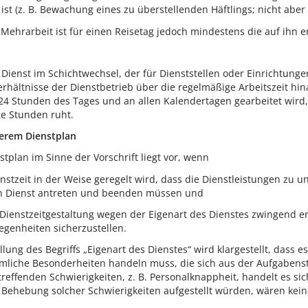
 ist (z. B. Bewachung eines zu überstellenden Häftlings; nicht aber
 Mehrarbeit ist für einen Reisetag jedoch mindestens die auf ihn e
n Dienst im Schichtwechsel, der für Dienststellen oder Einrichtung
erhältnisse der Dienstbetrieb über die regelmäßige Arbeitszeit hinau
4 Stunden des Tages und an allen Kalendertagen gearbeitet wird, S
ge Stunden ruht.
erem Dienstplan
tplan im Sinne der Vorschrift liegt vor, wenn
nstzeit in der Weise geregelt wird, dass die Dienstleistungen zu 
n Dienst antreten und beenden müssen und
Dienstzeitgestaltung wegen der Eigenart des Dienstes zwingend erf
egenheiten sicherzustellen.
lung des Begriffs „Eigenart des Dienstes“ wird klargestellt, dass e
mliche Besonderheiten handeln muss, die sich aus der Aufgabenst
reffenden Schwierigkeiten, z. B. Personalknappheit, handelt es si
r Behebung solcher Schwierigkeiten aufgestellt würden, wären kein