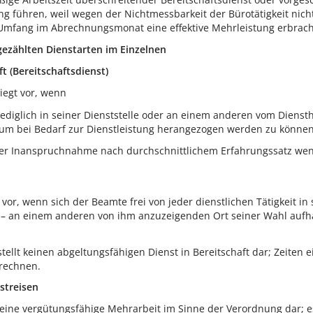
g führen, weil wegen der Nichtmessbarkeit der Bürotätigkeit nic
mfang im Abrechnungsmonat eine effektive Mehrleistung erbracht
fgezählten Dienstarten im Einzelnen
ft (Bereitschaftsdienst)
liegt vor, wenn
lediglich in seiner Dienststelle oder an einem anderen vom Dienst
 um bei Bedarf zur Dienstleistung herangezogen werden zu könne
ner Inanspruchnahme nach durchschnittlichem Erfahrungssatz weni
t vor, wenn sich der Beamte frei von jeder dienstlichen Tätigkeit in
 – an einem anderen von ihm anzuzeigenden Ort seiner Wahl aufha
stellt keinen abgeltungsfähigen Dienst in Bereitschaft dar; Zeiten
urechnen.
streisen
 keine vergütungsfähige Mehrarbeit im Sinne der Verordnung dar; 