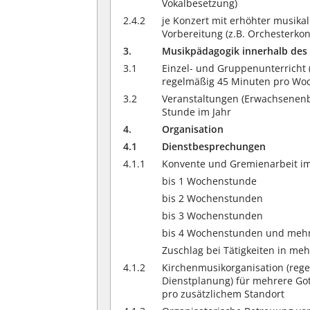
Vokalbesetzung)
2.4.2
je Konzert mit erhöhter musika
Vorbereitung (z.B. Orchesterkon
3.
Musikpädagogik innerhalb des 
3.1
Einzel- und Gruppenunterricht 
regelmäßig 45 Minuten pro W
3.2
Veranstaltungen (Erwachsenenbi
Stunde im Jahr
4.
Organisation
4.1
Dienstbesprechungen
4.1.1
Konvente und Gremienarbeit im
bis 1 Wochenstunde
bis 2 Wochenstunden
bis 3 Wochenstunden
bis 4 Wochenstunden und meh
Zuschlag bei Tätigkeiten in m
4.1.2
Kirchenmusikorganisation (reg
Dienstplanung) für mehrere Go
pro zusätzlichem Standort