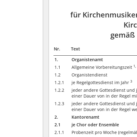
für Kirchenmusike
Kir
gemäß §
Nr.
Text
1.
Organistenamt
1,
1.1
Allgemeine Vorbereitungszeit
1.2
Organistendienst
3
1.2.1
je Regelgottesdienst im Jahr
1.2.2
jeder andere Gottesdienst und 
einer Dauer von in der Regel 
1.2.3
jeder andere Gottesdienst und 
einer Dauer von in der Regel w
2.
Kantorenamt
2.1
je Chor oder Ensemble
2.1.1
Probenzeit pro Woche (regelm