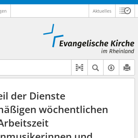
gen
Aktuelles
Sitzu
Logo Ev. Kirche im Rheinland
 findet auch: "Pfarrerinitiative" oder "Pfarrerausschuss".
serer Hilfe.
Textsuche 
Verfüg
Dokument-Beziehu
il der Dienste
mäßigen wöchentlichen
Arbeitszeit
enmusikerinnen und